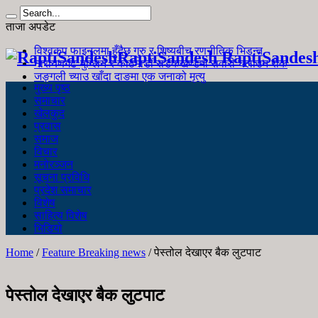
ताजा अपडेट
विश्वकप फाइनलमा हुँदैछ गुरु र शिष्यबीच रणनीतिक भिडन्त
RaptiSandesh RaptiSandes
नारायणगढ-मुग्लिन र काठमाडौं सडकखण्डमा सवारी चलाउन रोक
जङ्गली च्याउ खाँदा दाङमा एक जनाको मृत्यु
मुख्य पृष्ठ
समाचार
खेलकुद
प्रवास
समाज
विचार
मनोरञ्जन
सूचना प्रविधि
प्रदेश समाचार
विशेष
साहित्य विशेष
भिडियो
Home
/
Feature Breaking news
/
पेस्तोल देखाएर बैक लुटपाट
पेस्तोल देखाएर बैक लुटपाट