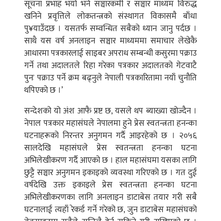
सूचना प्रभाह भयो भने सञ्चारकर्मी र सञ्चार माध्यम विरुद्ध
खनिने प्रवृत्तिले लोकतन्त्रको संस्थागत विकासमै बाँधा
पु¥याउँदछ । यसतर्फ सम्वन्धित सबैको ध्यान जानु पर्दछ ।
साथै यस वर्ष अनलाइन सञ्चार माध्यममा समाचार लेखेकै
आधारमा पत्रकारलाई साइबर अपराध सम्बन्धी कसुरमा पक्राउ
गर्ने तथा अदालतले रिहा गरेका पत्रकार अदालतको गेटवाटै
पुनः पक्राउ पर्ने क्रम बढ्नुले नेपाली पत्रकारितामा नयाँ चुनौति
थपिएको छ ।’
सन्देशको यो अंश आफै प्रष्ट छ, यसले थप ब्याख्या खोज्दैन ।
नेपाल पत्रकार महासंघले नेपालमा हुने प्रेस स्वतन्त्रता हनन्का
घटनाहरूको निरन्तर अनुगमन गर्दै आइरहेको छ । २०५६
सालदेखि महासंघले प्रेस स्वतन्त्रता हनन्का घटना
अभिलेखीकरण गर्दै आएको छ । हाल महासंघमा यसका लागि
छुट्टै सञ्चार अनुगमन इकाइको व्यवस्था गरिएको छ । गत दुई
वर्षदेखि उक्त इकाइले प्रेस स्वतन्त्रता हनन्का घटना
अभिलेखीकरणका लागि अनलाइन डाटाबेस तयार गरी सबै
घटनालाई त्यहाँ रेकर्ड गर्ने गरेको छ, जुन डाटाबेस महासंघको