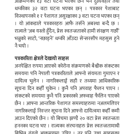
आक्रमणका १३ वटा घटना भएका छन भने दुव्र्यवहार तथा
धम्कीका ३२ वटा घटना भएका छन् । पत्रकार पेशाबाट
विस्थापनको १ र पेशागत असुरक्षाका ३ वटा घटना भएका छन्
। यो आंकडाले पत्रकारहरु आफै तर्सने अबस्था बन्दै छ ।
राज्यले ‘अब यस्तो हुँदैन, प्रेस स्वतन्त्रताको हामी संरक्षण गर्छौ’
भन्नुको साटो, ‘नछाड्ने’ धम्की आँउदा सेन्सरसीप महसुस हुने
नै भयो ।
पत्रकारिता क्षेत्रले देखायो साहस
अनपेक्षित रुपमा आएको कोरोना संक्रमणको बैश्वीक संकटका
समयमा पनि नेपाली पत्रकारिताले आफ्नो संयमता गुमाएन र
दायित्व भुलेन । नागरिकलाई सही र तथ्यमा आधिकारिक
सूचना दिन कहीँ चुकेन । कुनै पनि अपवाह फैलन पाएन ।
संकटको समयमा कुनै पनि प्रकारको अफवाह फैलिन पाएको
छैन । आफ्ना आन्तरिक पेशागत समस्याहरुमा नअलमलिएर
नागरिकलाई निरन्तर सूचना दिने आफ्नो दायित्वमा कहीँ कमी
आउन दिएको छैन । यो बिचमा झण्डै २० वटा प्रेस स्वतन्त्रता
हननका घटना भए । राज्यका संरचनाहरु प्रेस स्वतन्त्रतामाथी
बिभिन्न ढंगले आक्रमणमा उत्रिए । तर पनि उच्च साहसका