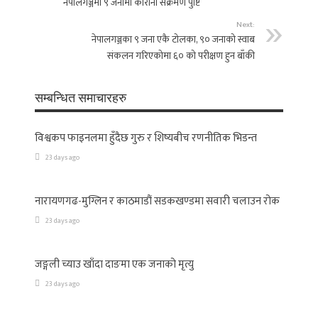
नेपालगञ्जमा ९ जनामा कोरोना संक्रमण पुष्टि
Next:
नेपालगञ्जका ९ जना एकै टाेलका, ९० जनाको स्वाब
संकलन गरिएकोमा ६० को परीक्षण हुन बाँकी
सम्बन्धित समाचारहरु
विश्वकप फाइनलमा हुँदैछ गुरु र शिष्यबीच रणनीतिक भिडन्त
23 days ago
नारायणगढ-मुग्लिन र काठमाडौं सडकखण्डमा सवारी चलाउन रोक
23 days ago
जङ्गली च्याउ खाँदा दाङमा एक जनाको मृत्यु
23 days ago