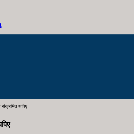
h
ा संक्रमित थपिए
थपिए