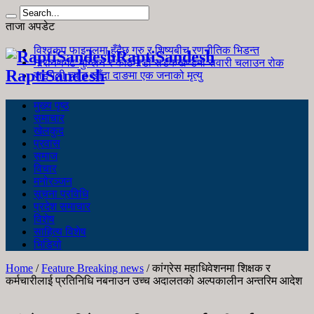
ताजा अपडेट
विश्वकप फाइनलमा हुँदैछ गुरु र शिष्यबीच रणनीतिक भिडन्त
RaptiSandesh
नारायणगढ-मुग्लिन र काठमाडौं सडकखण्डमा सवारी चलाउन रोक
RaptiSandesh
जङ्गली च्याउ खाँदा दाङमा एक जनाको मृत्यु
मुख्य पृष्ठ
समाचार
खेलकुद
प्रवास
समाज
विचार
मनोरञ्जन
सूचना प्रविधि
प्रदेश समाचार
विशेष
साहित्य विशेष
भिडियो
Home
/
Feature Breaking news
/
कांग्रेस महाधिवेशनमा शिक्षक र
कर्मचारीलाई प्रतिनिधि नबनाउन उच्च अदालतको अल्पकालीन अन्तरिम आदेश