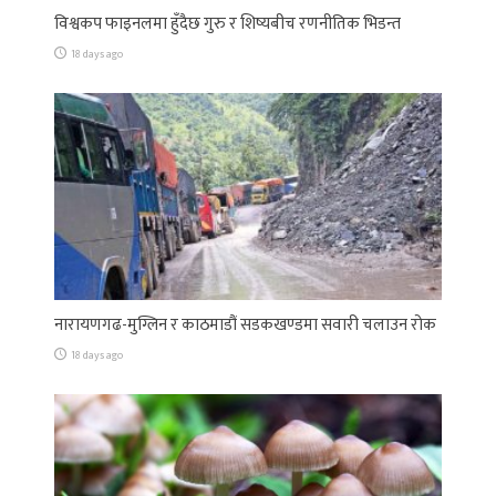
विश्वकप फाइनलमा हुँदैछ गुरु र शिष्यबीच रणनीतिक भिडन्त
18 days ago
नारायणगढ-मुग्लिन र काठमाडौं सडकखण्डमा सवारी चलाउन रोक
18 days ago