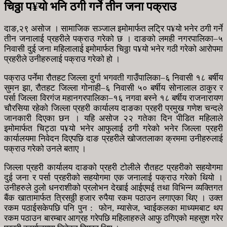
चिठ्ठा प¥यो भनि ठगी गर्ने तीन जना पक्राउ
दाङ,२९ असोज । सामाजिक सञ्जाल इमोमार्फत लट्रि प¥यो भनेर ठगी गर्ने
तीन जनालाई प्रहरीले पक्राउ गरेको छ । दाङको लमही नगरपालिका–५
निवासी दुई जना महिलालाई इमोमार्फत चिठ्ठा प¥यो भनेर गठी गरेको आरोपमा
प्रहरीले उनीहरुलाई पक्राउ गरेको हो ।
पक्राउ पर्नेमा रौतहट जिल्ला दुर्गा भगवती गाउँपालिका–६ निवासी १८ बर्षीय
सुमन झा, रौतहट जिल्ला गोनाही–६ निवासी ५० बर्षीय सोनालाल ठाकुर र
पर्सा जिल्ला विरगंज महानगरपालिका–१६ नगवा बस्ने १८ बर्षीय राजनारायण
चौरसिया रहेको जिल्ला प्रहरी कार्यालय दाङका प्रहरी प्रमुख गणेश चन्दले
जानकारी दिएका छन । यहि असोज २२ गतेका दिन पीडित महिलाले
इमोमार्फत चिट्ठा प¥यो भनेर आफुलाई ठगी गरेको भनेर जिल्ला प्रहरी
कार्यालयमा निवेदन दिएपछि दाङ प्रहरीले खोजतलाका क्रममा उनीहरुलाई
पक्राउ गरेको उनले बताए ।
जिल्ला प्रहरी कार्यालय दाङको प्रहरी टोलीले रौतहट प्रहरीको सहयोगमा
दुई जना र पर्सा प्रहरीको सहयोगमा एक जनालाई पक्राउ गरेको थियो ।
उनीहरुले ठुलो धनराशीको प्रलोभन देखाई आईएमई तथा विभिन्न व्यक्तिगत
बैंक खातामार्फत त्रिसठ्ठी हजार रुपैया रकम पठाउन लगाएका थिए । उक्त
रकम पठाईसकेपछि पनि पुन : फोन, म्यासेज, भ्वाईकलका माध्यमबाट थप
रकम पठाउन बारम्बार आग्रह गरेपछि महिलाहरुले आफु ठगिएको महसुश गरेर