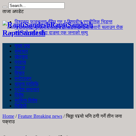
ताजा अपडेट
विश्वकप फाइनलमा हुँदैछ गुरु र शिष्यबीच रणनीतिक भिडन्त
RaptiSandesh
नारायणगढ-मुग्लिन र काठमाडौं सडकखण्डमा सवारी चलाउन रोक
RaptiSandesh
जङ्गली च्याउ खाँदा दाङमा एक जनाको मृत्यु
मुख्य पृष्ठ
समाचार
खेलकुद
प्रवास
समाज
विचार
मनोरञ्जन
सूचना प्रविधि
प्रदेश समाचार
विशेष
साहित्य विशेष
भिडियो
Home
/
Feature Breaking news
/
चिठ्ठा प¥यो भनि ठगी गर्ने तीन जना
पक्राउ