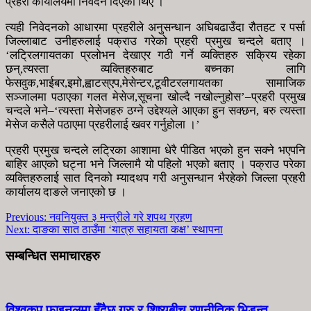
प्रहरी कार्यालयमा निवेदन दिएका थिए ।
त्यही निवेदनको आधारमा प्रहरीले अनुसन्धान अघिबढाउँदा रौतहट र पर्सा
जिल्लाबाट उनीहरुलाई पक्राउ गरेको प्रहरी प्रमुख चन्दले बताए ।
‘लट्रिलगायतका प्रलोभन देखाएर गठी गर्ने व्यक्तिहरु सक्रिय रहेका
छन्,त्यस्ता व्यक्तिहरुबाट बच्नका लागि
फेसवुक,भाईबर,इमो,ह्वाटस्एप,मेसेन्टर,टूवीटरलगायतका सामाजिक
सञ्जालमा पठाएका गलत मेसेज,सूचना खोल्दै नखोल्नुहोस’–प्रहरी प्रमुख
चन्दले भने–‘त्यस्ता मेसेजहरु ठग्ने उद्देश्यले आएका हुन सक्छन, बरु त्यस्ता
मेसेज कसैले पठाएमा प्रहरीलाई खवर गर्नुहोला ।’
प्रहरी प्रमुख चन्दले लट्रिका आशामा धेरै पीडित भएको हुन सक्ने भएपनि
बाहिर आएको घट्ना भने जिल्लामै यो पहिलो भएको बताए । पक्राउ परेका
व्यक्तिहरुलाई सात दिनको म्यादथप गरी अनुसन्धान भैरहेको जिल्ला प्रहरी
कार्यालय दाङले जनाएको छ ।
Previous:
नवनियुक्त ३ मन्त्रीले गरे शपथ ग्रहण
Next:
दाङका सात ठाउँमा ‘यात्रु सहायता कक्ष’ स्थापना
सम्बन्धित समाचारहरु
विश्वकप फाइनलमा हुँदैछ गुरु र शिष्यबीच रणनीतिक भिडन्त