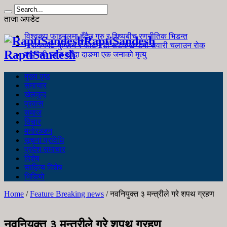
ताजा अपडेट
विश्वकप फाइनलमा हुँदैछ गुरु र शिष्यबीच रणनीतिक भिडन्त
RaptiSandesh
नारायणगढ-मुग्लिन र काठमाडौं सडकखण्डमा सवारी चलाउन रोक
RaptiSandesh
जङ्गली च्याउ खाँदा दाङमा एक जनाको मृत्यु
मुख्य पृष्ठ
समाचार
खेलकुद
प्रवास
समाज
विचार
मनोरञ्जन
सूचना प्रविधि
प्रदेश समाचार
विशेष
साहित्य विशेष
भिडियो
Home
/
Feature Breaking news
/
नवनियुक्त ३ मन्त्रीले गरे शपथ ग्रहण
नवनियुक्त ३ मन्त्रीले गरे शपथ ग्रहण