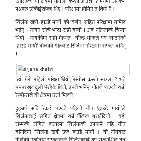
खारिएको यो क्षेत्रमा नतिजा कस्तो आउला ? मनमा अनेकन
प्रश्नहरु उब्जिईरहेका थिए । परिक्षामा होमिनु त थियो नै ।
सिर्जना खत्री ‘हाउडे मायाँ’ को ‘बर्णन’ सहित परिक्षामा सामेल
भईन् । गायन सोचे भन्दा राम्रो बन्यो । अब नतिजाको चिन्ता
थियो । गायकीमा राम्रो मेहनत , बोल्ड भोकल पप प्याटर्नको
‘हाउडे मायाँ’ बोलको गीतबाट सिर्जना परिक्षामा सफल बनिन्
।
‘त्यो मेरो पहिलो परिक्षा थियो, रेस्पोस कस्तो आउला ? भन्ने
मनमा खुलदुली भैरहेकै थियो,’उनले भनिन् ‘गीतले पाएको राम्रो
रेस्पोन्सले यो क्षेत्रमा उर्जा मिल्यो ।’
दुइबर्ष अघि रेकर्ड भएको पहिलो गीत ‘हाउडे मायाँ’ले
सिर्जनालाई संगित क्षेत्रमा राम्रै क्लिक गराईदियो । यहाँ
सम्मकी संगित बजारमा सिर्जनाको उपनामै यहि गीत
बनिदियो ‘सिर्जना खत्री उर्फ हाउडे मायाँ ।’ यो गीतबाट
मिलेको उर्जावान सफलताले सिर्जनालाई थप सृजनशिल बन्न