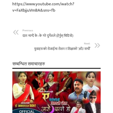
https://www.youtube.com/watch?
v=FaXbjjuVmBA&sns=fb
Previous:
दारु माग्दै के–के गरे दुर्गेशले (हेर्नुस् भिडियो)
Next:
युवाहरुको रोजाईमा रोशन र शिक्षाको ‘आँउ नाचौँ’
सम्बन्धित समाचारहरु