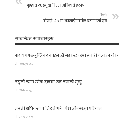
गृहद्वारा २६ प्रमुख जिल्ला अधिकारी हेरफेर
Next:
घोराही–१७ मा अनलाईनमार्फत घटना दर्ता सुरु
सम्बन्धित समाचारहरु
नारायणगढ-मुग्लिन र काठमाडौं सडकखण्डमा सवारी चलाउन रोक
19 days ago
जङ्गली च्याउ खाँदा दाङमा एक जनाको मृत्यु
19 days ago
जेनजी अभियन्ता माजिदले भने– मेरो जीवनरक्षा गरियोस्
24 days ago