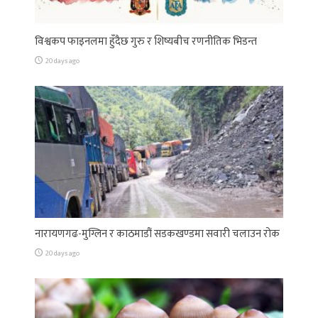
विश्वकप फाइनलमा हुँदैछ गुरु र शिष्यबीच रणनीतिक भिडन्त
20 days ago
नारायणगढ-मुग्लिन र काठमाडौं सडकखण्डमा सवारी चलाउन रोक
20 days ago