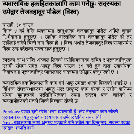
व्यवासयिक हकहितकालागि काम गर्नेछुः सदस्यका
उमेद्वार तेजवहादुर पौडेल (विश्व)
घोराही, ३० साउन
विगत ४ वर्ष देखि व्यवसायमा रहनुभएका तेजबहादुर पौडेल अहिले चुनाव
िमैदानमा हुनुहुन्छ । उहाँको वास्तविक नाम तेजबहादुर पौडेल हो तर
उहाँलाई सबैले चिन्ने नाम विश्व हो । विश्व अर्थात तेजबहादुर विश्व सप्लासर्य र
विश्व एण्ड वर्दंशका सञ्चालक हुनुहुन्छ ।
त्यसका साथै राप्ति अञ्चल लिकर्स एसोशियसनका सचिव र प्रजातान्त्रिक
उद्यमी संघमा समेत आवद्ध विश्व साउन ३१ गते हुने दाङ उवासंघको
निर्वाचनमा प्रजातान्त्रि प्यानलबाट सदस्यमा उमेद्धार बन्नुभएको छ ।
व्यवासयिक हकहितकालागि काम गर्न आफू उमेद्वार भएको विश्वको भनाई छ ।
विभिन्न संघसंस्थाहरुमा आवद्ध भएर उत्कृष्ट काम गरेको र उद्योग वाणिज्य
संघमा युवाहरुको प्रतिनिधित्वका रुपमा सदस्य बन्न चाहेको र
व्यवसायीहरुको मतले जित्ने विश्वास रहेको छ ।
Previous:
पसल दर्ता गरेकै भरमा व्यवसायी हुँ भनेर नेतृत्वमा जान खोज्ने
प्रचलन अन्त्य हुनुपर्छः सदस्य पदका उमेद्वार छविनारायण गिरी
Next:
व्यवसायमा लामो अनुभव भएकाले पनि सबैले मत दिनुहुनेछः सदस्य पदका
उमेद्वार धनपति शर्मा