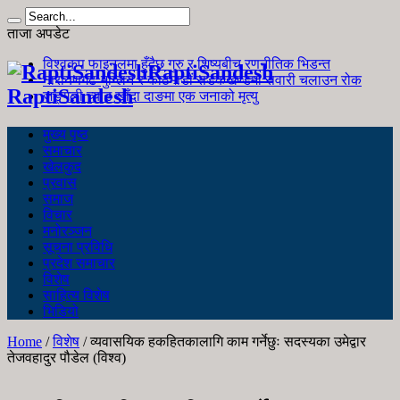
ताजा अपडेट
विश्वकप फाइनलमा हुँदैछ गुरु र शिष्यबीच रणनीतिक भिडन्त
RaptiSandesh
नारायणगढ-मुग्लिन र काठमाडौं सडकखण्डमा सवारी चलाउन रोक
RaptiSandesh
जङ्गली च्याउ खाँदा दाङमा एक जनाको मृत्यु
मुख्य पृष्ठ
समाचार
खेलकुद
प्रवास
समाज
विचार
मनोरञ्जन
सूचना प्रविधि
प्रदेश समाचार
विशेष
साहित्य विशेष
भिडियो
Home
/
विशेष
/
व्यवासयिक हकहितकालागि काम गर्नेछुः सदस्यका उमेद्वार
तेजवहादुर पौडेल (विश्व)