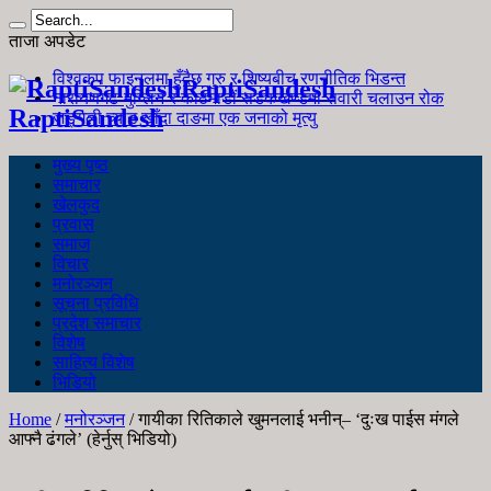
ताजा अपडेट
विश्वकप फाइनलमा हुँदैछ गुरु र शिष्यबीच रणनीतिक भिडन्त
RaptiSandesh
नारायणगढ-मुग्लिन र काठमाडौं सडकखण्डमा सवारी चलाउन रोक
RaptiSandesh
जङ्गली च्याउ खाँदा दाङमा एक जनाको मृत्यु
मुख्य पृष्ठ
समाचार
खेलकुद
प्रवास
समाज
विचार
मनोरञ्जन
सूचना प्रविधि
प्रदेश समाचार
विशेष
साहित्य विशेष
भिडियो
Home
/
मनोरञ्जन
/
गायीका रितिकाले खुमनलाई भनीन्– ‘दुःख पाईस मंगले
आफ्नै ढंगले’ (हेर्नुस् भिडियो)