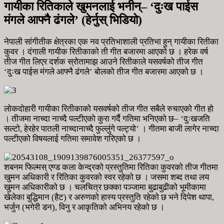
गायीका रितिकाले खुमनलाई भनीन्– ‘दुःख पाईस
मंगले आफ्नै ढंगले’ (हेर्नुस् भिडियो)
नेपाली सांगीतीक क्षेत्रका एक नव प्रतिभाशाली प्रतिभा हुन् गायीका रितीका
कुवर । दंगाली गायीक रितीकाको ती गीत बजारमा आएको छ । हरेक वर्ष
तीज गीत लिएर दर्शक स्रोतामाझ आउने रितीकाले यसवर्षको तीज गीत
‘दुःख पाईस मंगले आफ्नै ढंगले’ बोलको तीज गीत बजारमा आएको छ ।
लोकदोहारी गायीका रितीकाको यसवर्षको तीज गीत सबैले रुचाएको गीत हो
। तीजमा नाच्दा नाच्दै पल्टीएको कुरा गर्दै गतिमा भनिएको छ– ‘दुःखजति
सल्टो, हेरहेर पातली नाच्दानाच्दै फुल्लुंगे पल्ट्यो’ । गीतमा बाजी लागेर नाच्दा
पल्टीएको विषयलाई गतिमा समावेश गरिएको छ ।
शबनम फिल्मस् एण्ड कला केन्द्रको प्रस्तुतिमा रितिका कुवरको तीज गीतमा
खुमन अधिकारी र रितिका कुवरको स्वर रहेको छ । जसमा शब्द तथा लय
खुमन अधिकारीको छ । चलचित्र छक्का पञ्जामा बुढाबुढीको भूमीकामा
खेलेका बुद्धिमान (हैट) र अरुणको हास्य प्रस्तुति रहेको छ भने दिपेश थापा,
भर्जुन (भगेरी डन), विनु र आकृतिको अभिनय रहेको छ ।