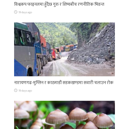
विश्वकप फाइनलमा हुँदैछ गुरु र शिष्यबीच रणनीतिक भिडन्त
19 days ago
नारायणगढ-मुग्लिन र काठमाडौं सडकखण्डमा सवारी चलाउन रोक
19 days ago