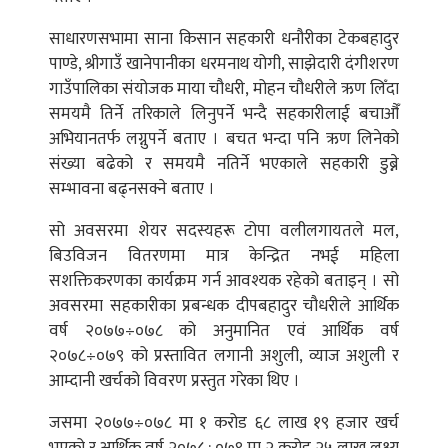
साधारणसभामा साना किसान सहकारी धनौरीका टेकबहादुर
पाण्डे, श्रीगाउँ खानेपानीका धरमनाथ योगी, साझेदारी दंगीशरण
गाउँपालिका संयोजक माया चौधरी, मोहन चौधरीले ऋण लिँदा
समयमै तिर्ने तरिकाले लिनुपर्ने भन्दै सहकारीलाई बचाऔँ
अभियानतर्फ लग्नुपर्ने बताए । बचत भन्दा पनि ऋण लिनेको
संख्या बढेको र समयमै नतिर्ने भएकाले सहकारी डुब्ने
सम्भावना बढ्नसक्ने बताए ।
सो अवसरमा शेयर सदस्यहरू टोपा वलीलगायतले मल,
बिउविजन वितरणमा मात्र केन्द्रित नभई महिला
सशक्तिकरणका कार्यक्रम गर्न आवश्यक रहेको बताइन् । सो
अवसरमा सहकारीका प्रबन्धक दीपबहादुर चौधरीले आर्थिक
वर्ष २०७७÷०७८ को अनुमानित एवं आर्थिक वर्ष
२०७८÷०७९ को प्रस्तावित लगानी अशुली, व्याज अशुली र
आम्दानी खर्चको विवरण प्रस्तुत गरेका थिए ।
जसमा २०७७÷०७८ मा १ करोड ६८ लाख १९ हजार खर्च