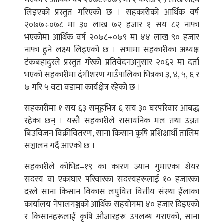
भएको र आर्थिक वर्ष २०७८÷०७९ मा २ करोड २५ लाख लक्ष्य
लिइएको प्रस्तुत गरिएको छ । सहकारीको आर्थिक वर्ष
२०७७÷०७८ मा ३० लाख ७२ हजार १ सय ८२ नाफा
भएकोमा आर्थिक वर्ष २०७८÷०७९ मा ४४ लाख ९० हजार
नाफा हुने लक्ष्य लिइएको छ । सभामा सहकारीका अध्यक्ष
टंकबहादुरले प्रस्तुत गरेको प्रतिवेदनअनुसार २०६२ मा दर्ता
भएको सहकारीमा दंगीशरण गाउँपालिका भित्रका ३, ४, ५, ६ र
७ गरि ५ वटा वडामा कार्यक्षेत्र रहेको छ ।
सहकारीमा १ सय ६३ समूहभित्र ६ सय ३० घरपरिवार आबद्ध
रहेका छन् । यस्तै सहकारीले रासायनिक मल तथा उन्नत
बिउविजन विक्रीवितरण, साना किसान कृषि प्रशिक्षार्थी तालिम
सञ्चालन गर्दै आएको छ ।
सहकारीले कोभिड–१९ का कारण ज्यान गुमाएका शेयर
सदस्य वा एकाघार परिवारका सदस्यहरूलाई १० हजारका
दरले साना किसान विकास लघुवित्त वित्तीय संस्था ईलाका
कार्यालय नेपालगञ्जको आर्थिक सहयोगमा ४० हजार दिइएको
र किसानहरूलाई कृषि औजारहरू उपलब्ध गराएको, साना