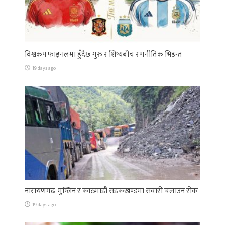
विश्वकप फाइनलमा हुँदैछ गुरु र शिष्यबीच रणनीतिक भिडन्त
19 days ago
नारायणगढ-मुग्लिन र काठमाडौं सडकखण्डमा सवारी चलाउन रोक
19 days ago