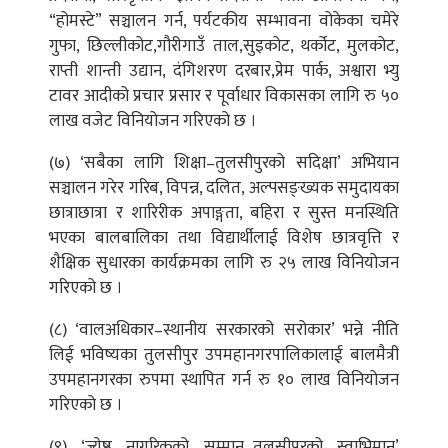
“होमस्टे” सञ्चालन गर्न, पर्यटकीय सम्भावना वोकेका चमेरे
गुफा, छिल्लीकोट,गौरीगाउँ ताल,सुइकोट, थर्कोट, मुलकोट,
राप्ती शान्ती उद्यान, दंगिशरण दरबार,प्रेम पार्क, अश्वारा भ्यु
टावर आदीको प्रचार प्रसार र पूर्वाधार विकासका लागि रु ५०
लाख वजेट विनियोजन गरिएको छ ।
(७) ‘सबैका लागि शिक्षा–तुलसीपुरको सदिक्षा’ अभियान
सञ्चालन गरेर गरिब, विपन्न, दलित, अल्पसङ्ख्यक समुदायका
छात्राछात्रा र शारिरीक अपाङ्गता, बहिरा र सुस्त मनस्थिति
भएका बालबालिका तथा विद्यार्थीलाई विशेष छात्रवृत्ति र
शैक्षिक सुधारका कार्यक्रमका लागि रु २५ लाख विनियोजन
गरिएको छ ।
(८) ‘वालअधिकार–स्थानीय सरकारको सरोकार’ भन्ने नीति
लिई भविष्यका तुलसीपुर उपमहानगरपालिकालाई बालमैत्री
उपमहानगरका रुपमा स्थापित गर्न रु १० लाख विनियोजन
गरिएको छ ।
(९) ‘ज्येष्ठ नागरिकको सम्मान–तुलसीपुरको स्वाभिमान’