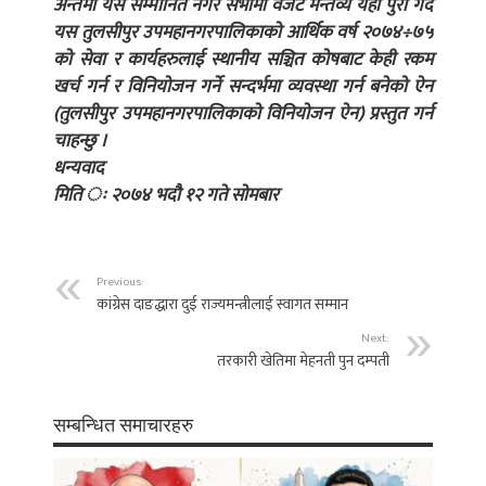
अन्तमा यस सम्मानित नगर सभामा वजेट मन्तव्य यही पुरा गर्दै
यस तुलसीपुर उपमहानगरपालिकाको आर्थिक वर्ष २०७४÷७५
को सेवा र कार्यहरुलाई स्थानीय सञ्चित कोषबाट केही रकम
खर्च गर्न र विनियोजन गर्ने सन्दर्भमा व्यवस्था गर्न बनेको ऐन
(तुलसीपुर उपमहानगरपालिकाको विनियोजन ऐन) प्रस्तुत गर्न
चाहन्छु ।
धन्यवाद
मिति ः २०७४ भदौ १२ गते सोमबार
Previous:
कांग्रेस दाङद्धारा दुई राज्यमन्त्रीलाई स्वागत सम्मान
Next:
तरकारी खेतिमा मेहनती पुन दम्पती
सम्बन्धित समाचारहरु