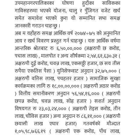
उपमहानगरपालिकाका घोषणा हुदाँका साविकका
गाविसहरुमा भएको योजना, चालु र पुँजिगत वजेट खर्च
समेत समावेश भएको कुरा यो सम्मानित सभा समक्ष
जानकारी गराउन चाहन्छु ।
अब म यहाँहरु समक्ष आर्थिक वर्ष २०७४÷७५ को अनुमानित
आय र खर्च विवरण प्रस्तुत गर्न चाहन्छु । यस आर्थिक वर्षमा
आन्तरिक श्रोतबाट रु ६,५०,००,००० (अक्षरुपी छ करोड,
पचास लाख) , मालपोत र अन्य शीर्षकमा २,५४,६१,६३०.३१ (
अक्षरुपी दुई करोड, चवन्न लाख, एकसठ्ठी हजार, छ सय तीस
रुपैया एकतिस पैसा ) युनिसेफवाट अनुदान ३२,७५,००० (
अक्षरुपी वत्तिस लाख, पचहत्तर हजार ) सामाजिक सुरक्षा
कार्यक्रमका लागि रु १८,००,००,००० ( अक्षरुपी अठार करोड
) वित्तीय समानीकरण अनुदान ५६,५४,१६,००० ( अक्षरुपी
छपन्न करोड, चवन्न लाख, सोह्र हजार ) सशर्त अनुदान
विषयगत रु २३,०३,२४,००० ( अक्षरुपी तेइस करोड, तीन
लाख, चौविस हजार ) अन्य अनुदान रु ८६,११,००० ( अक्षरुपी
छयासी लाख एघार हजार) गतवर्षको मौज्दात
१,०५,९८,७६६.१९ ( अक्षरुपी एक करोड, पाँच लाख,