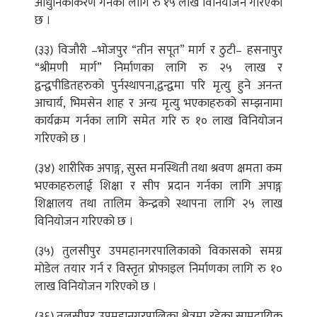
आधुनिकीकरण गर्नका लागि रु १५ लाख विनियोजन गरिएको
छ ।
(३३) विजौरी –भोजपुर “तीन सपूत” मार्ग र ठुटी– हसनापुर
“श्रीमणी मार्ग” निर्माणका लागि रु २५ लाख र
द्वन्द्वपीडितहरुको पुर्नस्थापना,द्वन्द्वमा परि मृत्यु हुने अनन्त
आचार्य, भिमसेन शाह र अन्य मृत्यु भएकाहरुको सम्झनामा
कार्यक्रम गर्नका लागि समेत गरि रु १० लाख विनियोजन
गरिएको छ ।
(३४) शारीरिक अपाङ्ग, सुस्त मनस्थिती तथा श्रवण क्षमता कम
भएकाहरुलाई शिक्षा र सीप प्रदान गर्नका लागि अपाङ्ग
शिक्षालय तथा तालिम केन्द्रको स्थापना लागि २५ लाख
विनियोजन गरिएको छ ।
(३५) तुलसीपुर उपमहानगरपालिकाको विकासको समग्र
मोडेल तयार गर्न र विस्तृत प्रोफाइल निर्माणका लागि रु १०
लाख विनियोजन गरिएको छ ।
(३६) तुलसीपुर उपमहानगरपालिका क्षेत्रमा रहेका सामुदायिक