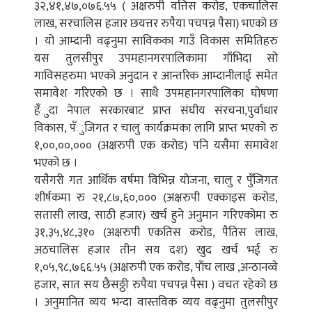
३२,४१,४७,०७६.५५ ( अक्षरुपी वत्तिस करोड, एकचालिस
लाख, सरचालिस हजार छयत्तर रुपैया पचपन्न पैसा) भएको छ
। यो आम्दानी वढ्नुमा साविकका गाउँ विकास समितिहरु
यस तुलसीपुर उपमहानगरपालिकामा गाँभिदा सो
गाविसहरुमा भएको अनुदान र आन्तरिक आम्दानीलाई समेत
समावेश गरिएको छ । साथै उपमहानगरपालिका घोषणा
हँुदा नेपाल सरकारबाट प्राप्त संघीय संरचना,पुर्वाधार
विकास, पँुजिगत र चालु कार्यक्रमका लागि प्राप्त भएको रु
१,००,००,००० (अक्षरुपी एक करोड) पनि यसैमा समावेश
भएको छ ।
यसैगरी गत आर्थिक वर्षमा विभिन्न योजना, चालु र पुँजिगत
शीर्षकमा रु २१,८७,६०,००० (अक्षरुपी एक्काइस करोड,
सतासी लाख, साठी हजार) खर्च हुने अनुमान गरिएकोमा रु
३१,३५,४८,३१० (अक्षरुपी एकतिस करोड, पैतिस लाख,
अठचालिस हजार तीन सय दश) खुद खर्च भई रु
१,०५,९८,७६६.५५ (अक्षरुपी एक करोड, पाँच लाख ,अन्ठानव्वे
हजार, सात सय छैसठ्ठी रुपैया पचपन्न पैसा ) वचत रहेको छ
। अनुमानित व्यय भन्दा वास्तविक व्यय वढ्नुमा तुलसीपुर