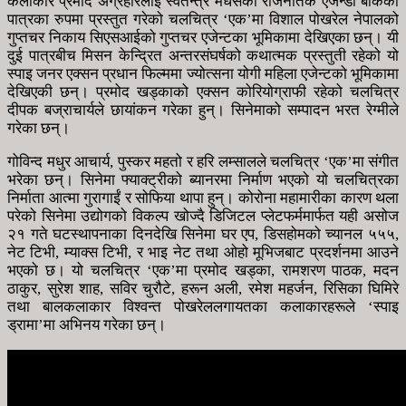
कलाकार प्रमोद अग्रहरिलाई स्वतन्त्र मधेसको राजनैतिक एजेन्डा बोकेको
पात्रका रुपमा प्रस्तुत गरेको चलचित्र ‘एक’मा विशाल पोखरेल नेपालको
गुप्तचर निकाय सिएसआईको गुप्तचर एजेन्टका भूमिकामा देखिएका छन्। यी
दुई पात्रबीच मिसन केन्द्रित अन्तरसंघर्षको कथात्मक प्रस्तुती रहेको यो
स्पाइ जनर एक्सन प्रधान फिल्ममा ज्योत्सना योगी महिला एजेन्टको भूमिकामा
देखिएकी छन्। प्रमोद खड्काको एक्सन कोरियोग्राफी रहेको चलचित्र
दीपक बज्राचार्यले छायांकन गरेका हुन्। सिनेमाको सम्पादन भरत रेग्मीले
गरेका छन्।
गोविन्द मधुर आचार्य, पुस्कर महतो र हरि लम्सालले चलचित्र ‘एक’मा संगीत
भरेका छन्। सिनेमा फ्याक्ट्रीको ब्यानरमा निर्माण भएको यो चलचित्रका
निर्माता आत्मा गुरागाईं र सोफिया थापा हुन्। कोरोना महामारीका कारण थला
परेको सिनेमा उद्योगको विकल्प खोज्दै डिजिटल प्लेटफर्ममार्फत यही असोज
२१ गते घटस्थापनाका दिनदेखि सिनेमा घर एप, डिसहोमको च्यानल ५५५,
नेट टिभी, म्याक्स टिभी, र भाइ नेट तथा ओहो मूभिजबाट प्रदर्शनमा आउने
भएको छ। यो चलचित्र ‘एक’मा प्रमोद खड्का, रामशरण पाठक, मदन
ठाकुर, सुरेश शाह, सविर चुरौटे, हरून अली, रमेश महर्जन, रिसिका घिमिरे
तथा बालकलाकार विश्वन्त पोखरेललगायतका कलाकारहरूले ‘स्पाइ
ड्रामा’मा अभिनय गरेका छन्।