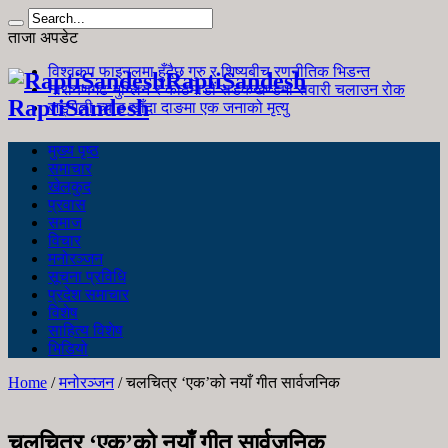
ताजा अपडेट
विश्वकप फाइनलमा हुँदैछ गुरु र शिष्यबीच रणनीतिक भिडन्त
RaptiSandesh
नारायणगढ-मुग्लिन र काठमाडौं सडकखण्डमा सवारी चलाउन रोक
RaptiSandesh
जङ्गली च्याउ खाँदा दाङमा एक जनाको मृत्यु
मुख्य पृष्ठ
समाचार
खेलकुद
प्रवास
समाज
विचार
मनोरञ्जन
सूचना प्रविधि
प्रदेश समाचार
विशेष
साहित्य विशेष
भिडियो
Home
/
मनोरञ्जन
/
चलचित्र ‘एक’को नयाँ गीत सार्वजनिक
चलचित्र ‘एक’को नयाँ गीत सार्वजनिक