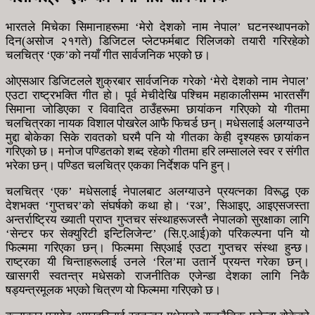
भारतले मिचेका सिमानाहरूमा ‘मेरो देशको नाम नेपाल’ घटनस्थापनको
दिन(असोज २१गते) डिजिटल प्लेटफर्मबाट रिलिजको तयारी गरिरहेको
चलचित्र ‘एक’को नयाँ गीत सार्वजनिक भएको छ।
ओएसआर डिजिटलले शुक्रबार सार्वजनिक गरेको ‘मेरो देशको नाम नेपाल’
एउटा राष्ट्रभक्ति गीत हो। पूर्व मेचीदेखि पश्चिम महाकालीसम्म भारतसँग
सिमाना जोडिएका र विवादित ठाउँहरूमा छायांकन गरिएको यो गीतमा
चलचित्रका नायक विशाल पोखरेल आफै फिचर्ड छन्। मधेसलाई अलग्याउने
मुद्दा बाेकेका सिके रावतकाे घरमै पनि यो गीतका केही दृश्यहरू छायांकन
गरिएको छ। मनोज पण्डितको शब्द रहेको गीतमा हरि लम्सालले स्वर र संगीत
भरेका छन्। पण्डित चलचित्र एकका निर्देशक पनि हुन्।
चलचित्र ‘एक’ मधेसलाई नेपालबाट अलग्याउने प्रयत्नका विरूद्ध एक
देशभक्त ‘गुप्तचर’को संघर्षको कथा हो। ‘रअ’, सिआइए, आइएसजस्ता
अन्तर्राष्ट्रिय ख्याती प्राप्त गुप्तचर संस्थाहरूजस्तै नेपालको सुरक्षाका लागि
‘सेन्टर फर सेक्युरिटी इन्टिलिजेन्ट’ (सि.ए.आई)को परिकल्पना पनि यो
फिल्ममा गरिएका छन्। फिल्ममा सिएआई एउटा गुप्तचर संस्था हुन्छ।
राष्ट्रका यी चिन्ताहरूलाई उनले ‘रिल’मा उतार्ने प्रयन्त गरेका छन्।
खासगरी स्वतन्त्र मधेसको राजनीतिक एजेन्डा देशका लागि निकै
षड्यन्त्रमूलक भएको चित्रण यो फिल्ममा गरिएको छ।