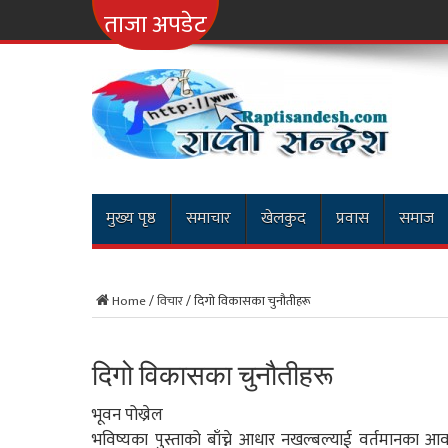
नारायणगढ-मुग्लिन र क
ताजा अपडेट
मुख्य पृष्ठ
समाचार
खेलकुद
प्रवास
समाज
Home
/
विचार
/
दिगो विकासका चुनौतीहरू
दिगो विकासका चुनौतीहरू
भूवन पोख्रेल
भविष्यका पुस्ताको बाँच्ने आधार नखल्बल्याई वर्तमानका आव