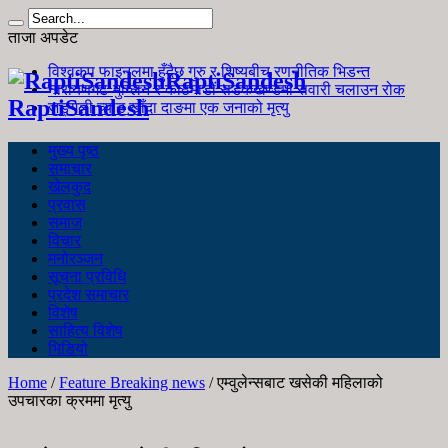
ताजा अपडेट
विश्वकप फाइनलमा हुँदैछ गुरु र शिष्यबीच रणनीतिक भिडन्त
RaptiSandesh
नारायणगढ-मुग्लिन र काठमाडौं सडकखण्डमा सवारी चलाउन रोक
RaptiSandesh
जङ्गली च्याउ खाँदा दाङमा एक जनाको मृत्यु
मुख्य पृष्ठ
समाचार
खेलकुद
प्रवास
समाज
विचार
मनोरञ्जन
सूचना प्रविधि
प्रदेश समाचार
विशेष
साहित्य विशेष
भिडियो
Home
/
Feature Breaking news
/
एम्वुलेन्सबाट खसेकी महिलाको
उपचारका क्रममा मृत्यु