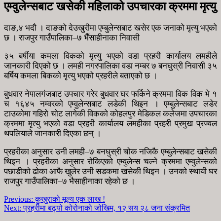
एम्वुलेन्सबाट खसेकी महिलाको उपचारका क्रममा मृत्यु
दाङ,४ भदौ । दाङको देउखुरीमा एम्बुलेन्सबाट खसेर एक जनाको मृत्यु भएको
छ । राजपुर गाउँपालिका–७ भैँसाहीनाका निवासी
३५ बर्षीया कमला विकको मृत्यु भएको वडा प्रहरी कार्यालय लमहीले
जानकारी दिएको छ । लमही नगरपालिका वडा नम्बर ७ बनघुस्री निवासी ३५
बर्षिय कमला बिकको मृत्यु भएको प्रहरीले बताएको छ ।
बुधवार नेपालगंजबाट उपचार गरेर बुधवार घर फर्किने क्रममा विक विक भे १
च १६४५ नम्वरको एम्वुलेन्सबाट लडेकी थिइन । एम्बुलेन्सबाट लडेर
टाउकोमा गहिरो चोट लागेकी विकको कोहलपुर मेडिकल कलेजमा उपचारका
क्रममा मृत्यु भएको वडा प्रहरी कार्यालय लमहीका प्रहरी प्रमुख प्रज्वल
थपलियाले जानकारी दिएका छन् ।
प्रहरीका अनुसार उनी लमही–७ बनघुस्री चोक नजिकै एम्बुलेन्सबाट खसेकी
थिइन । प्रहरीका अनुसार रोकिएको एम्वुलेन्स चल्ने क्रममा एम्वुलेन्सको
पछाडीको ढोका आफै खुलेर उनी सडकमा खसेकी थिइन । उनको स्थायी घर
राजपुर गाउँपालिका–७ भैसाहीनाका रहेको छ ।
Previous:
कुखुराको मूल्य एक लाख !
Next:
प्रहरीमा बढ्यो कोरोनाको जोखिम, १२ सय २८ जना संक्रमित