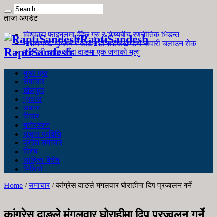
ताजा अपडेट
विश्वकप फाइनलमा हुँदैछ गुरु र शिष्यबीच रणनीतिक भिडन्त
RaptiSandesh
नारायणगढ-मुग्लिन र काठमाडौं सडकखण्डमा सवारी चलाउन रोक
RaptiSandesh
जङ्गली च्याउ खाँदा दाङमा एक जनाको मृत्यु
मुख्य पृष्ठ
समाचार
खेलकुद
प्रवास
समाज
विचार
मनोरञ्जन
सूचना प्रविधि
प्रदेश समाचार
विशेष
साहित्य विशेष
भिडियो
Home
/
समाचार
/
कांग्रेस दाङले मंगलवार घोराहीमा दिप प्रज्वलन गर्ने
कांग्रेस दाङले मंगलवार घोराहीमा दिप प्रज्वलन गर्ने