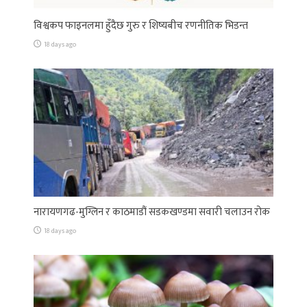
विश्वकप फाइनलमा हुँदैछ गुरु र शिष्यबीच रणनीतिक भिडन्त
18 days ago
नारायणगढ-मुग्लिन र काठमाडौं सडकखण्डमा सवारी चलाउन रोक
18 days ago