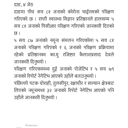
दाङ, ४ जेठ
दाङमा पाँच सय ८१ जनाकाे काेराेना भाईरसकाे परिक्षण
गरिएकाे छ । राप्ती स्वास्थ्य विज्ञान प्रतिष्ठानले हालसम्म ५
सय ८१ जनाकाे पिसीआर परिक्षण गरिएकाे जानकारी दिएकाे
छ ।
५ सय ८७ जनाकाे नमूना संमलन गरिएकाेमा ५ सय ८१
जनाकाे परिक्षण गरिएकाे र ६ जनाकाे परिक्षण प्रक्रियामा
रहेकाे प्रतिष्ठानका का.मु रजिष्टार कैलाशप्रसाद देवले
जानकारी दिनुभयाे ।
परिक्षण गरिएकामध्य दुई जनाकाे पाेजेटिभ र ५ सय ७९
जनाकाे रिपाेर्ट नेगेटिभ आएकाे उहाँले बताउनुभयाे ।
पछिल्लाे पटक घाेराही, तुलसीपुर, रक्षाचाैर र सल्यान क्षेत्रबाट
लिएकाे नमूनामध्य ३२ जनाकाे रिपाेर्ट नेगेटिभ आएकाे पनि
उहाँले जानकारी दिनुभयाे ।
Previous: