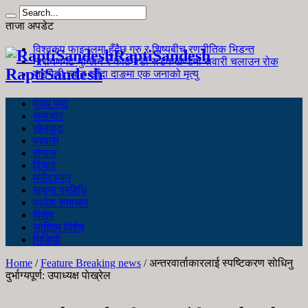
ताजा अपडेट
विश्वकप फाइनलमा हुँदैछ गुरु र शिष्यबीच रणनीतिक भिडन्त
RaptiSandesh
नारायणगढ-मुग्लिन र काठमाडौं सडकखण्डमा सवारी चलाउन रोक
RaptiSandesh
जङ्गली च्याउ खाँदा दाङमा एक जनाको मृत्यु
मुख्य पृष्ठ
समाचार
खेलकुद
प्रवास
समाज
विचार
मनोरञ्जन
सूचना प्रविधि
प्रदेश समाचार
विशेष
साहित्य विशेष
भिडियो
Home
/
Feature Breaking news
/
अन्तरवार्ताकारलाई स्पष्टिकरण साेधिनु
दुर्भाग्यपूर्ण: उपाध्यक्ष पाेख्रेल