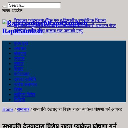
ताजा अपडेट
विश्वकप फाइनलमा हुँदैछ गुरु र शिष्यबीच रणनीतिक भिडन्त
RaptiSandesh
नारायणगढ-मुग्लिन र काठमाडौं सडकखण्डमा सवारी चलाउन रोक
RaptiSandesh
जङ्गली च्याउ खाँदा दाङमा एक जनाको मृत्यु
मुख्य पृष्ठ
समाचार
खेलकुद
प्रवास
समाज
विचार
मनोरञ्जन
सूचना प्रविधि
प्रदेश समाचार
विशेष
साहित्य विशेष
भिडियो
Home
/
समाचार
/
सभापति देउवाद्वारा विशेष राहत प्याकेज घोषणा गर्न आग्रह
सभापति देउवाद्वारा विशेष राहत प्याकेज घोषणा गर्न