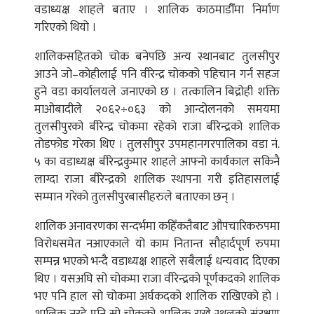
वडाध्यक्ष शाहले बताए । शालिक काठमाडौँमा निर्माण
गरिएको थियो ।
शालिकसहितको चोक बनेपछि अन्य स्थानबाट तुलसीपुर
आउने जो–कोहीलाई पनि वीरेन्द्र चोकको पहिचान गर्न सहज
हुने वडा कार्यालयले जनाएको छ । तत्कालिन बिद्रोही शक्ति
माओबादीले २०६२÷०६३ को आन्दोलनको समयमा
तुलसीपुरको बीरेन्द्र चोकमा रहेको राजा बीरेन्द्रको शालिक
तोडफोड गरेका थिए । तुलसीपुर उपमहानगरपालिका वडा नं.
५ का वडाध्यक्ष बीरेन्द्रकुमार शाहले आफ्नो कार्यकाल सकिनै
लाग्दा राजा बीरेन्द्रको शालिक स्थापना गरी इतिहासलाई
सम्मान गरेको तुलसीपुरबासीहरुले बताएका छन् ।
शालिक अनावरणका सन्दर्भमा कहिँकतैबाट औपचारिकरुपमा
विरोधसमेत नआएकाले यो काम नितान्त सौहार्दपूर्ण रुपमा
सम्पन्न भएको भन्दै वडाध्यक्ष शाहले सबैलाई धन्यवाद दिएका
थिए । यसअघि सो चोकमा राजा वीरेन्द्रको पूर्णकदको शालिक
भए पनि हाल सो चोकमा अर्घकदको शालिक राखिएको हो ।