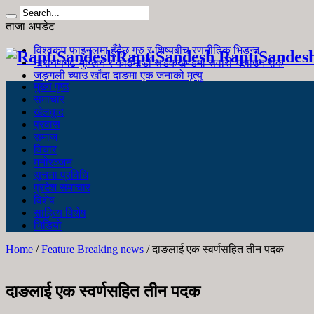
ताजा अपडेट
विश्वकप फाइनलमा हुँदैछ गुरु र शिष्यबीच रणनीतिक भिडन्त
RaptiSandesh RaptiSandes
नारायणगढ-मुग्लिन र काठमाडौं सडकखण्डमा सवारी चलाउन रोक
जङ्गली च्याउ खाँदा दाङमा एक जनाको मृत्यु
मुख्य पृष्ठ
समाचार
खेलकुद
प्रवास
समाज
विचार
मनोरञ्जन
सूचना प्रविधि
प्रदेश समाचार
विशेष
साहित्य विशेष
भिडियो
Home
/
Feature Breaking news
/
दाङलाई एक स्वर्णसहित तीन पदक
दाङलाई एक स्वर्णसहित तीन पदक