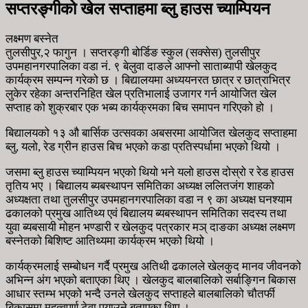
सप्तरङ्गीको खेल सप्ताहमा ब्लु हाउस च्याम्पियन
लक्ष्मण बस्नेत
तुलसीपुर,२ फागुन । सप्तरङ्गी बोर्डिङ स्कुल (सक्सेस) तुलसीपुर
उपमहानगरपालिका वडा नं. ९ बेलुवा दाङले आफ्नो साताब्यापी खेलकुद
कार्यक्रम सम्पन्न गरेको छ । बिद्यालयमा अध्ययनरत छात्र र छात्राभित्र
लुकेर रहेका अन्तरनिहित खेल प्रतिभालाई उजागर गर्न आयोजित खेल
सप्ताह को शुक्रबार एक भब्य कार्यक्रमका बिच समापन गरिएको हो ।
बिद्यालयको १३ औ बार्सिक उत्सवका अबसरमा आयोजित खेलकुद सप्ताहमा
ब्लु, यलो, रेड ग्रीन हाउस बिच भएको कडा प्रतिस्पर्धामा भएको थियो ।
जसमा ब्लु हाउस च्याम्पियन भएको थियो भने यलो हाउस दोस्रो र रेड हाउस
तृतिय भए । बिद्यालय ब्यबस्थापन समितिका अध्यक्ष ललितजंग शाहको
अध्यक्षता तथा तुलसीपुर उपमहानगरपालिका वडा न ९ का अध्यक्ष घनश्याम
ढकालको प्रमुख आतिथ्य एवं बिद्यालय ब्यबस्थापन समितिका सदस्य तथा
युवा ब्यबसायी मोहन भण्डारी र खेलकुद पत्रकार मञ् दाङका अध्यक्ष लक्ष्मण
बस्नेतको बिशिष्ट आतिथ्यमा कार्यक्रम भएको थियो ।
कार्यक्रमलाई सम्बोधन गर्दै प्रमुख अतिथी ढकालले खेलकुद मानव जीवनको
अभिन्न अंग भएको बताएका थिए । खेलकुद बालबालिको सर्बाङ्गिन बिकास
आधार स्तम्भ भएको भन्दै उनले खेलकुद सप्ताहले बालबालिको चौतर्फी
बिकासमा महत्वपूर्ण टेवा पुर्‍याउने बताएका थिए ।