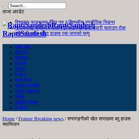
ताजा अपडेट
विश्वकप फाइनलमा हुँदैछ गुरु र शिष्यबीच रणनीतिक भिडन्त
RaptiSandesh
नारायणगढ-मुग्लिन र काठमाडौं सडकखण्डमा सवारी चलाउन रोक
RaptiSandesh
जङ्गली च्याउ खाँदा दाङमा एक जनाको मृत्यु
मुख्य पृष्ठ
समाचार
खेलकुद
प्रवास
समाज
विचार
मनोरञ्जन
सूचना प्रविधि
प्रदेश समाचार
विशेष
साहित्य विशेष
भिडियो
Home
/
Feature Breaking news
/
सप्तरङ्गीको खेल सप्ताहमा ब्लु हाउस
च्याम्पियन