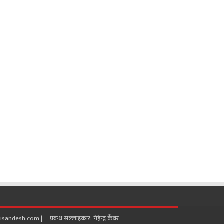
ndesh.com | प्रबन्ध सल्लाहकार: गेहेन्द्र कँवर