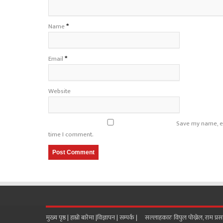
Name
*
Email
*
Website
Save my name, em
time I comment.
मुख्य पृष्ठ |
हाम्रो बारेमा
|
विज्ञापन
|
सम्पर्क
| सल्लाहकारः विपुल पोख्रेल, राम प्र