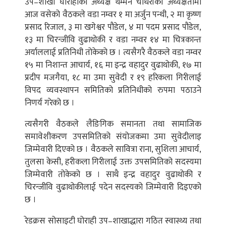
उप–शाखा घोराहीका अध्यक्ष थम्मन चौधरीको अध्यक्षतामा
आज वसेको वैठकले वडा नम्वर १ मा अर्जुन पन्थी, २ मा कृष्ण
प्रसाद रिजाल, ३ मा खगेश्वर पौडेल, ४ मा पदम प्रसाद पौडेल,
१३ मा चिरन्जीवि वुढाथोकी र वडा नम्वर १४ मा चित्रकान्त
अर्याललाई प्रतिनिधी तोकेको छ । त्यसैगरै वैठकले वडा नम्वर
१५ मा निशान्त आचार्य, १६ मा इन्द्र वहादुर वुढाथोकी, १७ मा
प्रदीप मजगैया, १८ मा उमा सुवेदी र १९ हरिकला गिरीलाई
विपद व्यवस्थापन समितिको प्रतिनिधीको रुपमा पठाउने
निणर्य गरेको छ ।
त्यसैगरी वैठकले लैङिगिक समानता तथा सामाजिक
समावेशीकरण उपसमितिको संयोजकमा उमा सुवेदीलाइ
जिम्मेवारी दिएको छ । वैठकले सावित्रा राना, सुशिला आचार्य,
तुलसा केसी, हरीकला गिरीलाई उक्त उपसमितिको सदस्यमा
जिम्मेवारी तोकेको छ । साथै इन्द्र वहादुर वुढाथोकी र
चिरन्जीवि वुढाथोकीलाई पदेन सदस्यको जिम्मेवारी दिइएको
छ ।
रेडक्रस सोसाइटी घोराही उप–शाखाद्धारा गठित स्वास्थ्य तथा