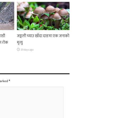
ाडौं
जङ्गली च्याउ खाँदा दाङमा एक जनाको
न रोक
मृत्यु
20 days ago
marked
*