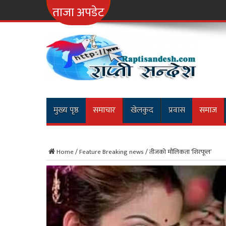
नारायणगढ-मुग्लिन र क
ताजा अपडेट
मुख्य पृष्ठ
समाचार
खेलकुद
प्रवास
समाज
Home
/
Feature Breaking news
/
तीजको मौलिकता ‘शिरफूल’