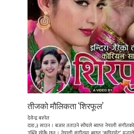
तीजको मौलिकता ‘शिरफूल’
देवेन्द्र बस्नेत
दाङ,३ साउन । बजार तताउने सोँचले ब्याप्त नेपाली संगीतको मौ
उब्जि रहेकै छन् । नेपाली संगीतमा ब्याप्त ‘कपिराईट’ मुद्धा