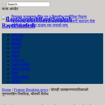
ताजा अपडेट
विश्वकप फाइनलमा हुँदैछ गुरु र शिष्यबीच रणनीतिक भिडन्त
RaptiSandesh
नारायणगढ-मुग्लिन र काठमाडौं सडकखण्डमा सवारी चलाउन रोक
RaptiSandesh
जङ्गली च्याउ खाँदा दाङमा एक जनाको मृत्यु
मुख्य पृष्ठ
समाचार
खेलकुद
प्रवास
समाज
विचार
मनोरञ्जन
सूचना प्रविधि
प्रदेश समाचार
विशेष
साहित्य विशेष
भिडियो
Home
/
Feature Breaking news
/
घोराही उपमहानगरपालिकाको
गुणस्तरहिन रिसलिङ, चौतर्फी विरोध