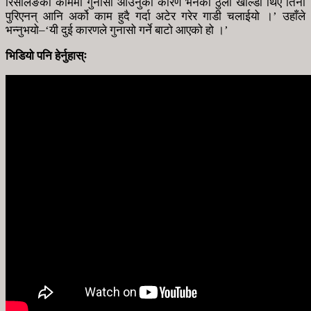
रिसलिङको काममा गुनासो आउनुको कारण भनेको ठुला खाल्डा थिए तिनी
पुरिएनन् आनि अर्को काम हुदै गर्दा अटेर गरेर गाडी चलाईयो ।’ उहाँले
भन्नुभयो–‘यी दुई कारणले गुनासो गर्ने बाटो आएको हो ।’
भिडियो पनि हेर्नुहास्ः