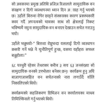
साे अवसरमा प्रमुख अतिथि प्रजिअ रिजालले सामुदायिक वन
संरक्षण र दिगाे व्वस्थापनमा ध्यान दिन अाग्रह गर्नु भएकाे
छ। उहाँले बिरुवा राेपेर छाड्ने संस्कारका कारण प्रकाभकारी
काम गर्दै अपनत्वकाे भावका साथ साे क्षेत्रलाई निकट
भविष्यमै नमुना सामुदायिक वन बनाएर देखाउन सचेत गराउनु
भयाे।
उहाँले भन्नुभयाे-” बिरुवा राेप्नुभन्दा यसलाई दिगाे व्वस्थापन
कसरी गर्ने भन्ने नै चुनाैतिपूर्ण हुन्छ, यसमा यहाँहरु सफल
बन्नुहाेला।”
६८ घरधुरी रहेका तेधराका करीव ३ सय ६३ जनसंख्या साे
सामुदायिक वनकाे उपभाेक्ता बनेका छन्। कार्यक्रम हुनु अघि
बाजागाजासहित वन सचेतनाकाे नारा लगाउँदै र्यालि
निकालिएकाे थियाे।
कार्यक्रमकाे सहजिकरण डिभिजन वन कार्यालयका माधव
तिमिल्सिनाले गर्नु भएकाे थियाे।