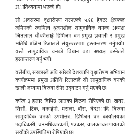
अातिथ्यतामा भएकाे हाे।
साेे अवसरमा वृक्षाराेपण गरपएकाे ५.१६ हेक्टर क्षेत्रफल
जमिनकाे स्वामित्व श्रृजनशील सामुदायिक वनका अध्यक्ष
जितलाल चाैधरीलाई डिभिजन वन प्रमुख ज्ञवाली र प्रमुख
अतिथि प्रजिअ रिजालले संयुक्तरुपमा हस्तान्तरण गर्नुभयाे।
यस्तै सामुदायिक वनकाे विधान वडा अध्यक्ष बस्नेतले
हस्तान्तरण गर्नु भयाे।
यसैबीच, सरकारले अघि सारेकाे देशव्यापि वृक्षाराेेपण अभियान
कार्यक्रममा प्रमुख अतिथि रिजालले साे सामुदायिक वनकाे
खाली जग्गामा बिरुवा राेपेर उद्घाटन गर्नु भएकाे छ।
करिव ३ हजार विभिन्न जातका बिरुवा राेपिएकाे छ। खयर,
सिसाै, टिक, बकाईनाे, मसला, बाँस, बेदअादि बिरुवा
सामुदायिक वनकाे उपभाेक्ता, डिभिजन वन कार्यालयका
पदाधिकारी, वनअधिकारकर्मी, पत्रकार, वालक्लवलगायतकाे
सयाैंकाे उपस्थितिमा राेपिएकाे छ।