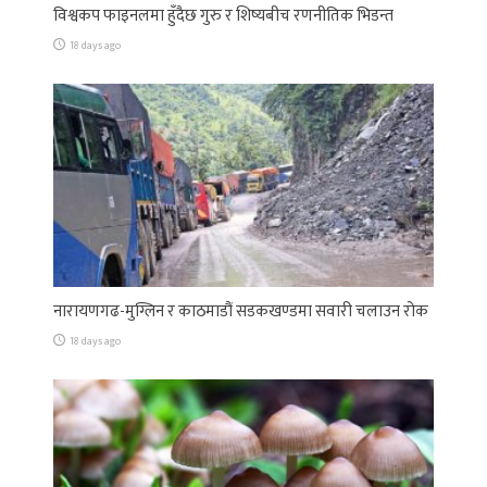
विश्वकप फाइनलमा हुँदैछ गुरु र शिष्यबीच रणनीतिक भिडन्त
18 days ago
नारायणगढ-मुग्लिन र काठमाडौं सडकखण्डमा सवारी चलाउन रोक
18 days ago