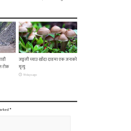
ाडौं
जङ्गली च्याउ खाँदा दाङमा एक जनाको
न रोक
मृत्यु
19 days ago
marked
*