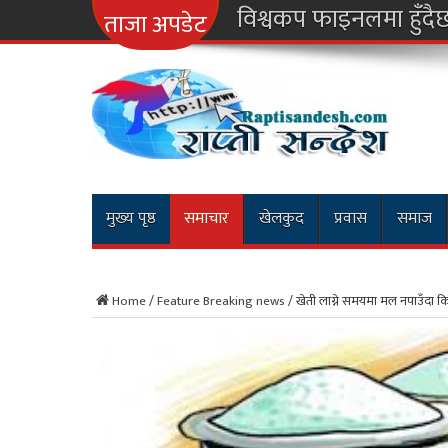
नारायणगढ-मुग्ल
ताजा अपडेट
मुख्य पृष्ठ
समाचार
खेलकुद
प्रवास
समाज
Home
/
Feature Breaking news
/
खेती लाग्ने समयमा मल नपाउँदा 