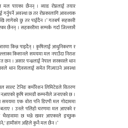
त मल पाएका छैनन् । व्याड रोप्नलाई तयार
र्नुपर्ने अवस्था छ तर रोप्नकालागि आवश्यक
ेखि लागेको छु तर पाईदैन ।’ गतबर्ष सहकारी
ा छैनन् । सहकारीमा सम्पर्क गर्दा जिल्लामै
जारमा किन्न पाइदैन् । कृषिलाई आधुनिकरण र
पनि जिल्लाका किसानले समयमा मल नपाउँदा निराश
 छन । असार पन्ध्रलाई नेपाल सरकारले धान
ावले धान दिवसलाई समेत गिज्याउने अवस्था
ाल साल्ट टेनिङ कर्पाेरेशन लिमिटेडले वितरण
 नआएको कृषि सामग्री कम्पनीले जनाएको छ ।
 समयमा एक वोरा पनि डिएपी मल गोदाममा
सीले बताए । उनले पलिहो चरणमा मल आएको र
 भैरहवामा छ भन्ने खवर आएकाले इच्छुक
ने,‘ हामीसंग अहिले कुनै मल छैन ।’