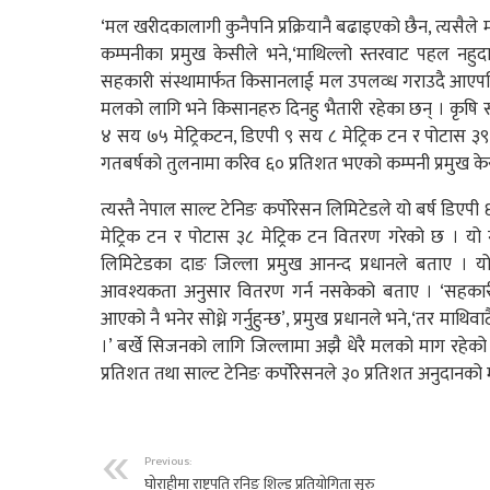
‘मल खरीदकालागी कुनैपनि प्रक्रियानै बढाइएको छैन, त्यसै
कम्पनीका प्रमुख केसीले भने,‘माथिल्लो स्तरवाट पहल नह
सहकारी संस्थामार्फत किसानलाई मल उपलव्ध गराउदै आएप
मलको लागि भने किसानहरु दिनहु भैतारी रहेका छन् । कृषि साम
४ सय ७५ मेट्रिकटन, डिएपी ९ सय ८ मेट्रिक टन र पोटास ३
गतबर्षको तुलनामा करिव ६० प्रतिशत भएको कम्पनी प्रमुख क
त्यस्तै नेपाल साल्ट टेनिङ कर्पाेरेसन लिमिटेडले यो बर्ष डिए
मेट्रिक टन र पोटास ३८ मेट्रिक टन वितरण गरेको छ । यो
लिमिटेडका दाङ जिल्ला प्रमुख आनन्द प्रधानले बताए 
आवश्यकता अनुसार वितरण गर्न नसकेको बताए । ‘सहकारी 
आएको नै भनेर सोध्ने गर्नुहुन्छ’, प्रमुख प्रधानले भने,‘तर माथिव
।’ बर्खे सिजनको लागि जिल्लामा अझै धेरै मलको माग रहेको
प्रतिशत तथा साल्ट टेनिङ कर्पाेरेसनले ३० प्रतिशत अनुदान
Previous:
घोराहीमा राष्ट्रपति रनिङ शिल्ड प्रतियोगिता सुरु