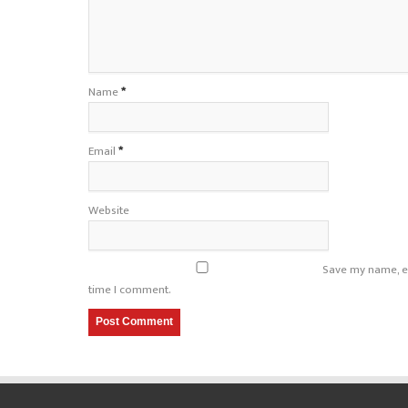
Name
*
Email
*
Website
Save my name, em
time I comment.