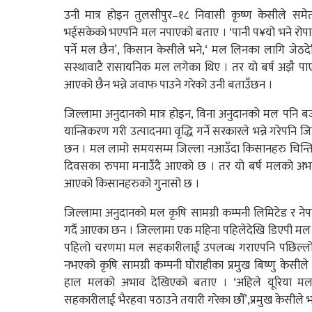
उनी मात्र होइन तुलसीपुर–१८ निवासी कृष्ण केसीले समे
भईसकेको भएपनि मल नपाएको बताए । ‘पानी प¥यो भने रोपाई ग
पर्ने मल छैन’, किसान केसीले भने,‘ मल लिनका लागि जेठद
सस्थावाटै रासायनिक मल लगेका थिए । तर यो बर्ष अझै पाएक
आएको छैन भन्ने जवाफ पाउने गरेको उनी बताउँछन ।
जिल्लामा अनुदानको मात्र होइन, विना अनुदानको मल पनि ब
यान्त्रिकरण गरी उत्पादनमा वृद्धि गर्ने सरकारले भन्ने गरे
छन । मल लामो समयसम्म जिल्ला नआउँदा किसानहरु चिन्तित
दिवसका रुपमा मनाउंँदै आएको छ । तर यो बर्ष मलको अभ
आएको किसानहरुको गुनासो छ ।
जिल्लामा अनुदानको मल कृषि सामग्री कम्पनी लिमिटेड र नेप
गर्दै आएका छन । जिल्लामा एक महिना पहिलेदेखि डिएपी मल
पहिलो चरणमा मल सहकारीलाई उपलव्ध गराएपनि पछिल्लो
नभएको कृषि सामग्री कम्पनी घोराहीका प्रमुख बिष्णु के
हाल मलको अभाव देखिएको बताए । ‘अहिले यूरिया मल
सहकारीलाई भैरहवा पठाउने तयारी गरेका छौँ’,प्रमुख केसीले भ