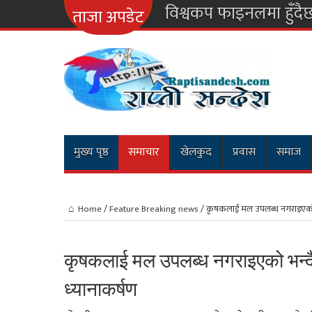
विश्वकप फाइनलमा हुँदै
ताजा अपडेट
मुख्य पृष्ठ
समाचार
खेलकुद
प्रवास
समाज
Home
/
Feature Breaking news
/
कृषकलाई मल उपलब्ध नगराइएको भन
कृषकलाई मल उपलब्ध नगराइएको भन्दै
ध्यानाकर्षण