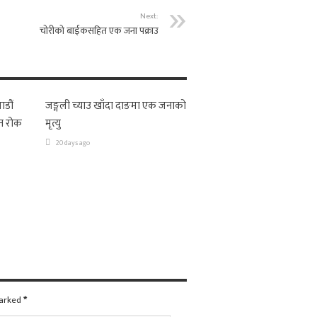
Next:
चोरीको बाईकसहित एक जना पक्राउ
ाडौं
जङ्गली च्याउ खाँदा दाङमा एक जनाको
न रोक
मृत्यु
20 days ago
marked
*