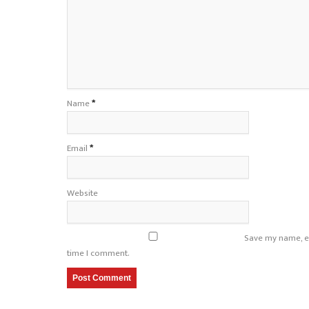
Name
*
Email
*
Website
Save my name, em
time I comment.