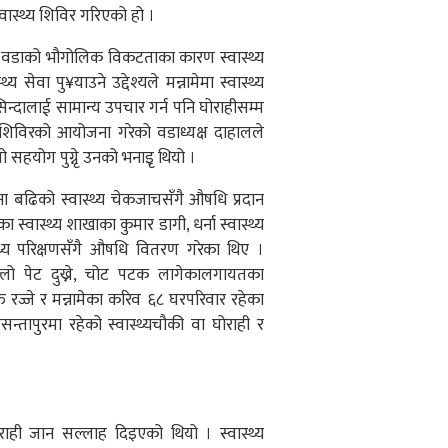
्वास्थ्य शिविर गरिएको हो ।
ालले वडाको भौगोलिक विकटताका कारण स्वास्थ्य
सेवा पु¥याउने उद्देश्यले मन्नामेमा स्वास्थ्य
िन्दालाई सामान्य उपचार गर्न पनि घोराहीसम्म
्य शिविरको आयोजना गरेको वडाध्यक्ष दाहालले
ो सहयोग पुग्नृे उनको भनाइृ थियो ।
ना बढिको स्वास्थ्य चेकजाचसँगै औषधि प्रदान
्वास्थ्य शाखाका कुमार डागी, धर्ना स्वास्थ्य
थ्य परिक्षणसँगै औषधि वितरण गरेका थिए ।
, तल्लो पेट दुख्ने, चोट पटक लागेकालगायतका
रज्जे र मन्नामेका करिव ६८ घरपरिवार रहेका
बसन्तापुरमा रहेको स्वास्थ्यचौकी वा घोराही र
ही जान सल्लाह दिइएको थियो । स्वास्थ्य