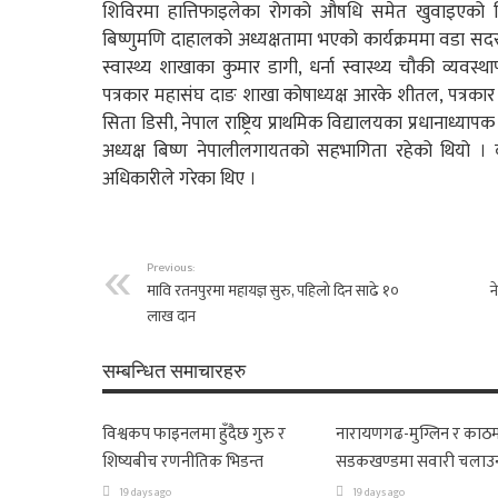
शिविरमा हात्तिफाइलेका रोगको औषधि समेत खुवाइएको थ
बिष्णुमणि दाहालको अध्यक्षतामा भएको कार्यक्रममा वडा स
स्वास्थ्य शाखाका कुमार डागी, धर्ना स्वास्थ्य चौकी व्यवस्
पत्रकार महासंघ दाङ शाखा कोषाध्यक्ष आरके शीतल, पत्रकार लि
सिता डिसी, नेपाल राष्ट्रिय प्राथमिक विद्यालयका प्रधानाध्याप
अध्यक्ष बिष्ण नेपालीलगायतको सहभागिता रहेको थियो ।
अधिकारीले गरेका थिए ।
Previous:
मावि रतनपुरमा महायज्ञ सुरु, पहिलो दिन साढे १०
न
लाख दान
सम्बन्धित समाचारहरु
विश्वकप फाइनलमा हुँदैछ गुरु र
नारायणगढ-मुग्लिन र काठम
शिष्यबीच रणनीतिक भिडन्त
सडकखण्डमा सवारी चलाउ
19 days ago
19 days ago