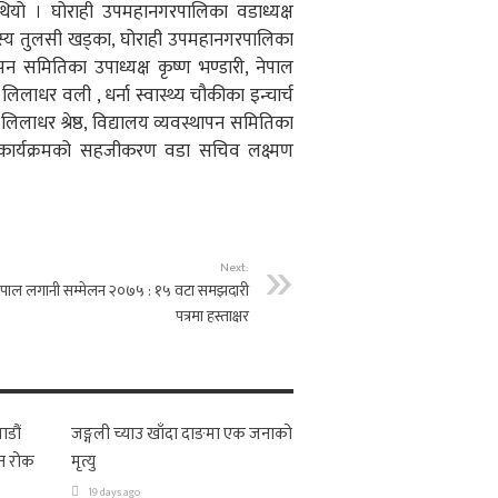
ियो । घोराही उपमहानगरपालिका वडाध्यक्ष
दस्य तुलसी खड्का, घोराही उपमहानगरपालिका
थापन समितिका उपाध्यक्ष कृष्ण भण्डारी, नेपाल
लाधर वली , धर्ना स्वास्थ्य चौकीका इन्चार्च
क लिलाधर श्रेष्ठ, विद्यालय व्यवस्थापन समितिका
 कार्यक्रमको सहजीकरण वडा सचिव लक्ष्मण
Next:
ेपाल लगानी सम्मेलन २०७५ : १५ वटा समझदारी
पत्रमा हस्ताक्षर
ाडौं
जङ्गली च्याउ खाँदा दाङमा एक जनाको
न रोक
मृत्यु
19 days ago