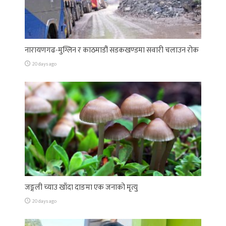
नारायणगढ-मुग्लिन र काठमाडौं सडकखण्डमा सवारी चलाउन रोक
20 days ago
जङ्गली च्याउ खाँदा दाङमा एक जनाको मृत्यु
20 days ago