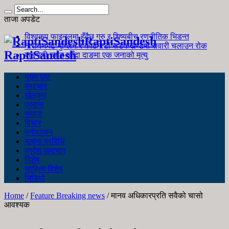
ताजा अपडेट
विश्वकप फाइनलमा हुँदैछ गुरु र शिष्यबीच रणनीतिक भिडन्त
RaptiSandesh
नारायणगढ-मुग्लिन र काठमाडौं सडकखण्डमा सवारी चलाउन रोक
RaptiSandesh
जङ्गली च्याउ खाँदा दाङमा एक जनाको मृत्यु
मुख्य पृष्ठ
समाचार
खेलकुद
प्रवास
समाज
विचार
मनोरञ्जन
सूचना प्रविधि
प्रदेश समाचार
विशेष
साहित्य विशेष
भिडियो
Home
/
Feature Breaking news
/
मानव अधिकारप्रति सवैको चासो
आवश्यक