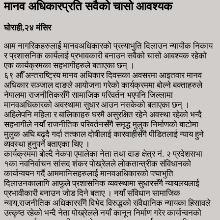
मानव अधिकारप्रति सवैको चासो आवश्यक
घोराही,२४ मंसिर
आम नागरिकहरुलाई मानवअधिकारको प्रत्याभुति दिलाउन न्यायीक निकाय
र प्रशासनिक कार्यलाई प्रभावकारी बनाउन सवैको चासो आवश्यक रहेको
एक कार्यक्रमका सहभागीहरुले बताएका छन् ।
६९ औँ अन्तराष्ट्रिय मानव अधिकार दिवसका अवसरमा आइतवार मानव
अधिकार सञ्जाल दाङले आयोजना गरेको कार्यक्रममा बोल्ने बक्ताहरुले
नेपालमा राजनीतिकसँगै सामाजिक परिवर्तन भएपनि जिल्लामा
मानवअधिकारको अवस्थामा सुधार आउन नसकेको बताएका छन् ।
अहिलेपनि महिला र बालिकाहरु घरमै असुरक्षित रहेने अवस्था रहेको भन्दै
सहभागीले नयाँ राजनीतिक परिवर्तनसँगै समृद्ध मुलुक निर्माणको बाटोमा
मुलुक अघि बढ्दै गर्दा तत्काल दोषीलाई कारवाहीसँगै पीडितलाई न्याय हुने
व्यवस्था हुनुपर्ने बताएका थिए ।
कार्यक्रममा बोल्दै नेकपा एमालेका नेता तथा दाङ क्षेत्र नं. २ प्रदेशसभा
१का नवनिर्वाचन सांसद शंकर पोख्रेलले लोकतान्त्रीक संविधानको
कार्यान्वयन गर्दै आममानिसहरुलाई मानवअधिकारको प्त्याभुति
दिलाउनकालागि आफुले प्रशासनिक व्यवस्थामा सुधारसँगै न्यायलयलाई
प्रभावीकारी बनाउन जोड दिने बताए । नयाँ संविधान सामाजिक
न्याय,राजनीतिक अधिकारसँगै विभेद विरुद्धको संवैधानिक न्यायका हिसावले
उत्कृष्ठ रहेको भन्दै नेता पोख्रेलले नयाँ कानून निर्माण गरेर कार्यान्वनको