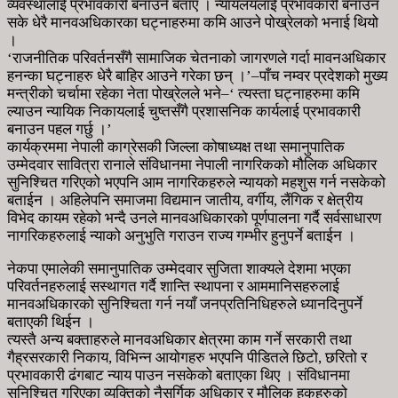
व्यवस्थालाई प्रभावकारी बनाउने बताए । न्यायलयलाई प्रभावकारी बनाउन
सके धेरै मानवअधिकारका घट्नाहरुमा कमि आउने पोख्रेलको भनाई थियो
।
‘राजनीतिक परिवर्तनसँगै सामाजिक चेतनाको जागरणले गर्दा मावनअधिकार
हनन्का घट्नाहरु धेरै बाहिर आउने गरेका छन् ।’–पाँच नम्वर प्रदेशको मुख्य
मन्त्रीको चर्चामा रहेका नेता पोख्रेलले भने–‘ त्यस्ता घट्नाहरुमा कमि
ल्याउन न्यायिक निकायलाई चुष्तसँगै प्रशासनिक कार्यलाई प्रभावकारी
बनाउन पहल गर्छु ।’
कार्यक्रममा नेपाली काग्रेसकी जिल्ला कोषाध्यक्ष तथा समानुपातिक
उम्मेदवार सावित्रा रानाले संविधानमा नेपाली नागरिकको मौलिक अधिकार
सुनिश्चित गरिएको भएपनि आम नागरिकहरुले न्यायको महशुस गर्न नसकेको
बताईन । अहिलेपनि समाजमा विद्यमान जातीय, वर्गीय, लैंगिक र क्षेत्रीय
विभेद कायम रहेको भन्दै उनले मानवअधिकारको पूर्णपालना गर्दै सर्वसाधारण
नागरिकहरुलाई न्याको अनुभुति गराउन राज्य गम्भीर हुनुपर्ने बताईन ।
नेकपा एमालेकी समानुपातिक उम्मेदवार सुजिता शाक्यले देशमा भएका
परिवर्तनहरुलाई सस्थागत गर्दै शान्ति स्थापना र आममानिसहरुलाई
मानवअधिकारको सुनिश्चिता गर्न नयाँ जनप्रतिनिधिहरुले ध्यानदिनुपर्ने
बताएकी थिईन ।
त्यस्तै अन्य बक्ताहरुले मानवअधिकार क्षेत्रमा काम गर्ने सरकारी तथा
गैह्रसरकारी निकाय, विभिन्न आयोगहरु भएपनि पीडितले छिटो, छरितो र
प्रभावकारी ढंगबाट न्याय पाउन नसकेको बताएका थिए । संविधानमा
सुनिश्चित गरिएका व्यक्तिको नैसर्गिक अधिकार र मौलिक हकहरुको