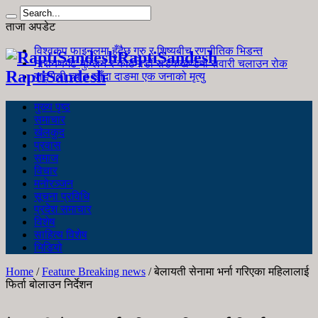
ताजा अपडेट
विश्वकप फाइनलमा हुँदैछ गुरु र शिष्यबीच रणनीतिक भिडन्त
RaptiSandesh
नारायणगढ-मुग्लिन र काठमाडौं सडकखण्डमा सवारी चलाउन रोक
RaptiSandesh
जङ्गली च्याउ खाँदा दाङमा एक जनाको मृत्यु
मुख्य पृष्ठ
समाचार
खेलकुद
प्रवास
समाज
विचार
मनोरञ्जन
सूचना प्रविधि
प्रदेश समाचार
विशेष
साहित्य विशेष
भिडियो
Home
/
Feature Breaking news
/
बेलायती सेनामा भर्ना गरिएका महिलालाई
फिर्ता बोलाउन निर्देशन