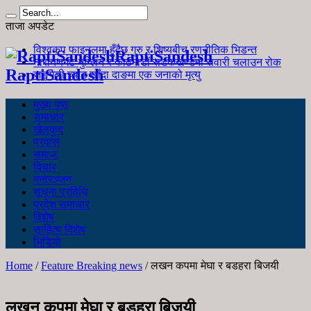
ताजा अपडेट
विश्वकप फाइनलमा हुँदैछ गुरु र शिष्यबीच रणनीतिक भिडन्त
RaptiSandesh
नारायणगढ-मुग्लिन र काठमाडौं सडकखण्डमा सवारी चलाउन रोक
RaptiSandesh
जङ्गली च्याउ खाँदा दाङमा एक जनाको मृत्यु
मुख्य पृष्ठ
समाचार
खेलकुद
प्रवास
समाज
विचार
मनोरञ्जन
सूचना प्रविधि
प्रदेश समाचार
विशेष
साहित्य विशेष
भिडियो
Home
/
Feature Breaking news
/
लखन कपमा मेघा र बडहरा बिजयी
लखन कपमा मेघा र बडहरा बिजयी