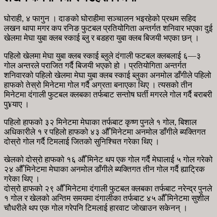
घोराही, ४ फागुन । दाङको घोराहीमा सञ्चालन भइरहेको प्रथम सहिद
लखन थापा मगर कप रनिङ फुटबल प्रतियोगिता अन्तर्गत शनिवार भएका दुई
खेलमा मेघा युबा क्लब स्काई ब्लु र बडहरा युबा क्लब बिजयी भएका छन् ।
पहिलो खेलमा मेघा युबा क्लब स्काई ब्लुले दंगाली फटबल क्लबलाई ६—३
गोल अन्तरले पराजित गर्दै बिजयी भएको हो । प्रतियोगिता अन्तर्गत
शनिवारको पहिलो खेलमा मेघा युबा क्लब स्काई ब्लुका अनमोल डाँगीले पहिलो
हाफको तेस्रो मिनेटमा गोल गर्दै अग्रता बनाएका थिए । त्यसको तीन
मिनेटमा दंगाली फुटबल क्लबका तर्फबाट सन्तोष घर्ती मगरले गोल गर्दै बराबरी
पु¥याए ।
पहिलो हाफको ३२ मिनेटमा मेघाका तर्फबाट कृष्ण पुनले १ गोल, बिशाल
अधिकारीले १ र पहिलो हाफको ४३ औँ मिनेटमा अनमोल डाँगीले ब्यक्तिगत
दोस्रो गोल गर्दै टिमलाई जितको सुनिश्चित गरेका थिए ।
खेलको दोस्रो हाफको १६ औँ मिनेट थप एक गोल गर्दै मेघालाई ५ गोल गरेको
२४ औँ मिनेटमा मेघाका अनमोल डाँगीले ब्यक्तिगत तीन गोल गर्दै ह्याट्रिक
गरेका थिए ।
दोस्रो हाफको २९ औँ मिनेटमा दंगाली फुटबल क्लबका तर्फबाट नरेन्द्र पुनले
१ गोल र खेलको अन्तिम समयमा दंगालीका तर्फबाट ४५ औँ मिनेटमा सुशील
चौधरीले थप एक गोल गरेपनि टिमलाई हारवाट जोखाउन सकेनन् ।