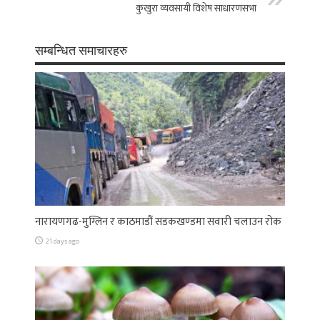
कुखुरा व्यवसायी विशेष साधारणसभा
सम्बन्धित समाचारहरु
नारायणगढ-मुग्लिन र काठमाडौं सडकखण्डमा सवारी चलाउन रोक
21 days ago