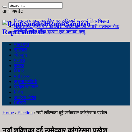
ताजा अपडेट
विश्वकप फाइनलमा हुँदैछ गुरु र शिष्यबीच रणनीतिक भिडन्त
RaptiSandesh
नारायणगढ-मुग्लिन र काठमाडौं सडकखण्डमा सवारी चलाउन रोक
RaptiSandesh
जङ्गली च्याउ खाँदा दाङमा एक जनाको मृत्यु
मुख्य पृष्ठ
समाचार
खेलकुद
प्रवास
समाज
विचार
मनोरञ्जन
सूचना प्रविधि
प्रदेश समाचार
विशेष
साहित्य विशेष
भिडियो
Home
/
Election
/
नयाँ शक्तिका दुई उम्मेदवार कांग्रेसमा प्रवेश
नयाँ शक्तिका दुई उम्मेदवार कांग्रेसमा प्रवेश