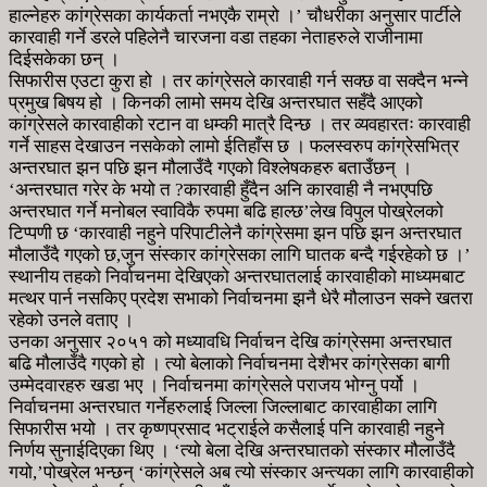
हाल्नेहरु कांग्रेसका कार्यकर्ता नभएकै राम्रो ।’ चौधरीका अनुसार पार्टीले
कारवाही गर्ने डरले पहिलेनै चारजना वडा तहका नेताहरुले राजीनामा
दिईसकेका छन् ।
सिफारीस एउटा कुरा हो । तर कांग्रेसले कारवाही गर्न सक्छ वा सक्दैन भन्ने
प्रमुख बिषय हो । किनकी लामो समय देखि अन्तरघात सहँदै आएको
कांग्रेसले कारवाहीको रटान वा धम्की मात्रै दिन्छ । तर व्यवहारतः कारवाही
गर्ने साहस देखाउन नसकेको लामो ईतिहाँस छ । फलस्वरुप कांग्रेसभित्र
अन्तरघात झन पछि झन मौलाउँदै गएको विश्लेषकहरु बताउँछन् ।
‘अन्तरघात गरेर के भयो त ?कारवाही हुँदैन अनि कारवाही नै नभएपछि
अन्तरघात गर्ने मनोबल स्वाविकै रुपमा बढि हाल्छ’लेख विपुल पोख्रेलको
टिप्पणी छ ‘कारवाही नहुने परिपाटीलेनै कांग्रेसमा झन पछि झन अन्तरघात
मौलाउँदै गएको छ,जुन संस्कार कांग्रेसका लागि घातक बन्दै गईरहेको छ ।’
स्थानीय तहको निर्वाचनमा देखिएको अन्तरघातलाई कारवाहीको माध्यमबाट
मत्थर पार्न नसकिए प्रदेश सभाको निर्वाचनमा झनै धेरै मौलाउन सक्ने खतरा
रहेको उनले वताए ।
उनका अनुसार २०५१ को मध्यावधि निर्वाचन देखि कांग्रेसमा अन्तरघात
बढि मौलाउँदै गएको हो । त्यो बेलाको निर्वाचनमा देशैभर कांग्रेसका बागी
उम्मेदवारहरु खडा भए । निर्वाचनमा कांग्रेसले पराजय भोग्नु पर्यो ।
निर्वाचनमा अन्तरघात गर्नेहरुलाई जिल्ला जिल्लाबाट कारवाहीका लागि
सिफारीस भयो । तर कृष्णप्रसाद भट्राईले कसैलाई पनि कारवाही नहुने
निर्णय सुनाईदिएका थिए । ‘त्यो बेला देखि अन्तरघातको संस्कार मौलाउँदै
गयो,’पोख्रेल भन्छन् ‘कांग्रेसले अब त्यो संस्कार अन्त्यका लागि कारवाहीको