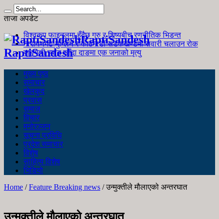
ताजा अपडेट
विश्वकप फाइनलमा हुँदैछ गुरु र शिष्यबीच रणनीतिक भिडन्त
RaptiSandesh
नारायणगढ-मुग्लिन र काठमाडौं सडकखण्डमा सवारी चलाउन रोक
RaptiSandesh
जङ्गली च्याउ खाँदा दाङमा एक जनाको मृत्यु
मुख्य पृष्ठ
समाचार
खेलकुद
प्रवास
समाज
विचार
मनोरञ्जन
सूचना प्रविधि
प्रदेश समाचार
विशेष
साहित्य विशेष
भिडियो
Home
/
Feature Breaking news
/
उन्मुक्तीले मौलाएको अन्तरघात
उन्मुक्तीले मौलाएको अन्तरघात