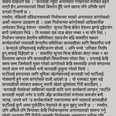
साहस देखाउनै पर्छ ।’ कारवाही नहुँदा अन्तरघात गर्नेहरुको मनोबल बढ्ने
मात्रै हैन,अन्तरघातको सिको बिस्तार हुँदै जाने खतरा पनि उत्तिकै रहने
उनको टिप्पणी छ ।
त्यसोत, पछिल्लो संविधानसभाको निर्वाचनमा भएको अन्तरघात कांग्रेसको
अर्को ज्वलन्त उदाहरण हो । उक्त निर्वाचनमा कांग्रेसको आधिकारीक
उम्मेदवार विरुद्ध देशभर ‘सयपत्रि’ चुनाव चिन्ह बोकेर देशभर झण्डै दुईदर्जन
बागी उम्मेदवार भिडे । ति मध्यका एक दाङ क्षेत्र नम्बर १ मा पनि थिए ।
निर्वाचन पश्चात क्षेत्रीय समितिबाट एकदर्जन बढि सयपत्रि पक्षधर
कार्यकर्ताको नामावली केन्द्रीय समितिका कारवाहीका लागि सिफारीस भयो
। केन्द्रले उनिहरुलाई स्पष्टिकरण सोध्यो । अनि भन्यो ‘उनिहरु निर्दोष
हुन्,सफाई दिईएको छ ।’ सयपत्रि चुनाव चिन्ह बोकेका क्षेत्र नम्बर १ का
लिलाराम खनाल पनि कारवाहीको सिफारीसमा परेका थिए । उनलाई केहि
समय सम्म जिम्मेवारी मुक्त गरेको कांग्रेसले केहि समयपछि उनले संगठनमा
राम्रो काम गर्न थालेको भन्दै कारवाही फुकुवा गरेको थियो ।
पार्टीलाई हराउनका लागि भुमिका खेल्नेहरुलाई कारवाही गर्दा पार्टीलाई
नोक्सानी हुने भ्रम कांग्रेसले पाल्दै आएको छ । यो भ्रमबाट मुक्त भई
कारवाहीको संस्कार बसाल्नु जरुरी रहेको पूर्वसांसद गिरी बताउँछन् ।
‘कारवाही भैसकेको व्यक्तिको पछाडी कति जना कार्यकर्ता लाग्छन् ?पार्टीले
कारवाही भएको भनेर उ प्रति अँझ कार्यकर्ताको मनोभाव कमजोर बन्दै
जान्छ,’उनले भने ‘उ कार्यकर्ताबाटै नकारात्मक बन्ने भएकाले कारवाहीले
पार्टीलाई कुनै असर पुर्याउँदैन,नेतृत्वले यो कुरा बुझ्नु जरुरी छ ।’ त्यसोत,
उनि आँफैले पनि विगतका केहि निर्वाचनहरुमा अन्तरघातको सामना गर्नु
परेको उदाहरण दिँदै गिरीले जुनसुकै निर्वाचनमा अन्तरघात गर्नेहरु पनि