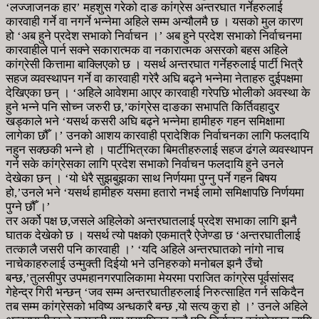
‘लज्जाजनक हार’ महशुस गरेको दाङ कांग्रेस अन्तरघात गर्नेहरुलाई
कारवाही गर्ने वा नगर्ने भन्नेमा अहिले सम्म अन्यौलमै छ । यसको मुल कारण
हो ‘अब हुने प्रदेश सभाको निर्वाचन ।’ अब हुने प्रदेश सभाको निर्वाचनमा
कारवाहीले पार्न सक्ने सकारात्मक वा नकारात्मक असरको बहस अहिले
कांग्रेसी कित्तामा बाक्लिएको छ । यसर्थ अन्तरघात गर्नेहरुलाई पार्टी भित्रै
सहज व्यवस्थापन गर्ने वा कारवाही गरेरै अघि बढ्ने भन्नेमा नेताहरु दुईपक्षमा
देखिएका छन् । ‘अहिले आवेशमा आएर कारवाही गरेपछि भोलीको अवस्था के
हुने भन्ने पनि सोच्न जरुरी छ,’कांग्रेस दाङका सभापति किर्तिवहादुर
खड्काले भने ‘यसर्थ कसरी अघि बढ्ने भन्नेमा हामीहरु गहन समिक्षामा
लागेका छौँ ।’ उनको आशय कारवाही प्रादेशिक निर्वाचनका लागि फलदायि
नहुन सक्छकी भन्ने हो । पार्टीभित्रका बिमतीहरुलाई सहज ढंगले व्यवस्थापन
गर्न सके कांग्रेसका लागि प्रदेश सभाको निर्वाचन फलदायि हुने उनले
देखेका छन् । ‘यो धेरै सुझबुझका साथ निर्णयमा पुग्नु पर्ने गहन बिषय
हो,’उनले भने ‘यसर्थ हामीहरु यसमा हतारो नभई लामो समिक्षापछि निर्णयमा
पुग्ने छौँ ।’
तर अर्को पक्ष छ,जसले अहिलेको अन्तरघातलाई प्रदेश सभाका लागि झनै
घातक देखेको छ । यसर्थ त्यो पक्षको एकमात्रै ऐजेण्डा छ ‘अन्तरघातीलाई
तत्कालै जसरी पनि कारवाही ।’ ‘यदि अहिले अन्तरघातको नांगो नाच
नाचेकाहरुलाई उन्मुक्ती दिईयो भने उनिहरुको मनोबल झनै उँचो
बन्छ,’तुलसीपुर उपमहानगरपालिकामा मेयरमा पराजित कांग्रेस पूर्वसांसद
गेहेन्द्र गिरी भन्छन् ‘जव सम्म अन्तरघातीहरुलाई निरुत्साहित गर्न सकिदैन
तब सम्म कांग्रेसको भविष्य अन्धकारै बन्छ ,यो सत्य कुरा हो ।’ उनले अहिले