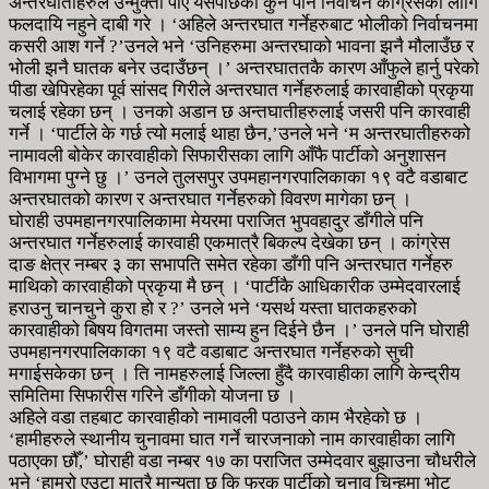
अन्तरघातीहरुले उन्मुक्ती पाए यसपछिका कुनै पनि निर्वाचन कांग्रेसका लागि
फलदायि नहुने दाबी गरे । ‘अहिले अन्तरघात गर्नेहरुबाट भोलीको निर्वाचनमा
कसरी आश गर्ने ?’उनले भने ‘उनिहरुमा अन्तरघाको भावना झनै मौलाउँछ र
भोली झनै घातक बनेर उदाउँछन् ।’ अन्तरघाततकै कारण आँफुले हार्नु परेको
पीडा खेपिरहेका पूर्व सांसद गिरीले अन्तरघात गर्नेहरुलाई कारवाहीको प्रकृया
चलाई रहेका छन् । उनको अडान छ अन्तघातीहरुलाई जसरी पनि कारवाही
गर्ने । ‘पार्टीले के गर्छ त्यो मलाई थाहा छैन,’उनले भने ‘म अन्तरघातीहरुको
नामावली बोकेर कारवाहीको सिफारीसका लागि आँफै पार्टीको अनुशासन
विभागमा पुग्ने छु ।’ उनले तुलसपुर उपमहानगरपालिकाका १९ वटै वडाबाट
अन्तरघातको कारण र अन्तरघात गर्नेहरुको विवरण मागेका छन् ।
घोराही उपमहानगरपालिकामा मेयरमा पराजित भुपवहादुर डाँगीले पनि
अन्तरघात गर्नेहरुलाई कारवाही एकमात्रै बिकल्प देखेका छन् । कांग्रेस
दाङ क्षेत्र नम्बर ३ का सभापति समेत रहेका डाँगी पनि अन्तरघात गर्नेहरु
माथिको कारवाहीको प्रकृया मै छन् । ‘पार्टीकै आधिकारीक उम्मेदवारलाई
हराउनु चानचुने कुरा हो र ?’ उनले भने ‘यसर्थ यस्ता घातकहरुको
कारवाहीको बिषय विगतमा जस्तो साम्य हुन दिईने छैन ।’ उनले पनि घोराही
उपमहानगरपालिकाका १९ वटै वडाबाट अन्तरघात गर्नेहरुको सुची
मगाईसकेका छन् । ति नामहरुलाई जिल्ला हुँदै कारवाहीका लागि केन्द्रीय
समितिमा सिफारीस गरिने डाँगीको योजना छ ।
अहिले वडा तहबाट कारवाहीको नामावली पठाउने काम भैरहेको छ ।
‘हामीहरुले स्थानीय चुनावमा घात गर्ने चारजनाको नाम कारवाहीका लागि
पठाएका छौँ,’ घोराही वडा नम्बर १७ का पराजित उम्मेदवार बुझाउना चौधरीले
भने ‘हाम्रो एउटा मात्रै मान्यता छ कि फरक पार्टीको चुनाव चिन्हमा भोट