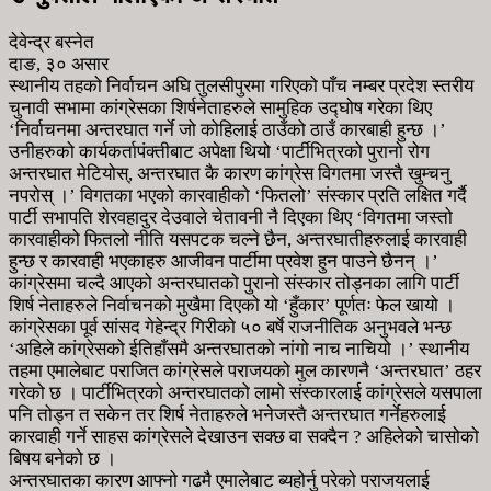
देवेन्द्र बस्नेत
दाङ, ३० असार
स्थानीय तहको निर्वाचन अघि तुलसीपुरमा गरिएको पाँच नम्बर प्रदेश स्तरीय
चुनावी सभामा कांग्रेसका शिर्षनेताहरुले सामुहिक उद्घोष गरेका थिए
‘निर्वाचनमा अन्तरघात गर्ने जो कोहिलाई ठाउँको ठाउँ कारबाही हुन्छ ।’
उनीहरुको कार्यकर्तापंक्तीबाट अपेक्षा थियो ‘पार्टीभित्रको पुरानो रोग
अन्तरघात मेटियोस्, अन्तरघात कै कारण कांग्रेस विगतमा जस्तै खुम्चनु
नपरोस् ।’ विगतका भएको कारवाहीको ‘फितलो’ संस्कार प्रति लक्षित गर्दै
पार्टी सभापति शेरवहादुर देउवाले चेतावनी नै दिएका थिए ‘विगतमा जस्तो
कारवाहीको फितलो नीति यसपटक चल्ने छैन, अन्तरघातीहरुलाई कारवाही
हुन्छ र कारवाही भएकाहरु आजीवन पार्टीमा प्रवेश हुन पाउने छैनन् ।’
कांग्रेसमा चल्दै आएको अन्तरघातको पुरानो संस्कार तोड्नका लागि पार्टी
शिर्ष नेताहरुले निर्वाचनको मुखैमा दिएको यो ‘हुँकार’ पूर्णतः फेल खायो ।
कांग्रेसका पूर्व सांसद गेहेन्द्र गिरीको ५० बर्षे राजनीतिक अनुभवले भन्छ
‘अहिले कांग्रेसको ईतिहाँसमै अन्तरघातको नांगो नाच नाचियो ।’ स्थानीय
तहमा एमालेबाट पराजित कांग्रेसले पराजयको मुल कारणनै ‘अन्तरघात’ ठहर
गरेको छ । पार्टीभित्रको अन्तरघातको लामो संस्कारलाई कांग्रेसले यसपाला
पनि तोड्न त सकेन तर शिर्ष नेताहरुले भनेजस्तै अन्तरघात गर्नेहरुलाई
कारवाही गर्ने साहस कांग्रेसले देखाउन सक्छ वा सक्दैन ? अहिलेको चासोको
बिषय बनेको छ ।
अन्तरघातका कारण आफ्नो गढमै एमालेबाट ब्यहोर्नु परेको पराजयलाई