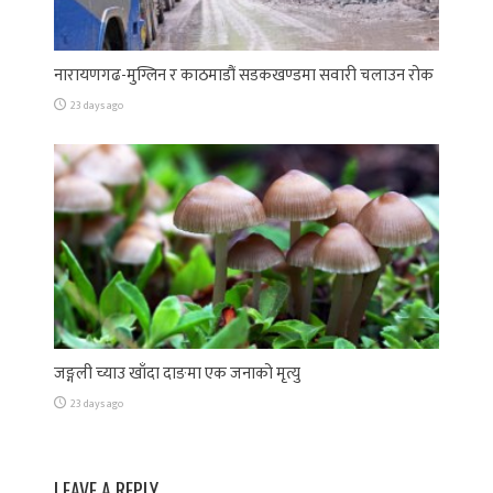
नारायणगढ-मुग्लिन र काठमाडौं सडकखण्डमा सवारी चलाउन रोक
23 days ago
जङ्गली च्याउ खाँदा दाङमा एक जनाको मृत्यु
23 days ago
LEAVE A REPLY