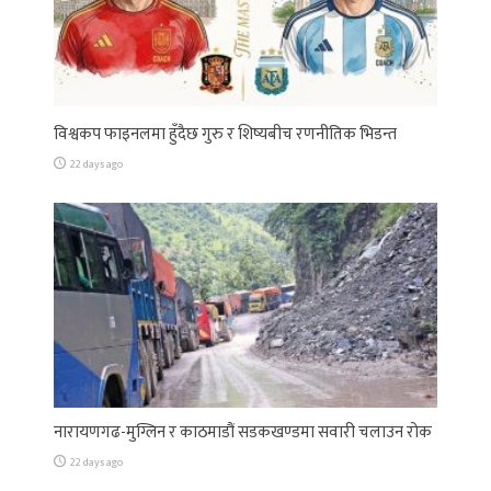
विश्वकप फाइनलमा हुँदैछ गुरु र शिष्यबीच रणनीतिक भिडन्त
22 days ago
नारायणगढ-मुग्लिन र काठमाडौं सडकखण्डमा सवारी चलाउन रोक
22 days ago