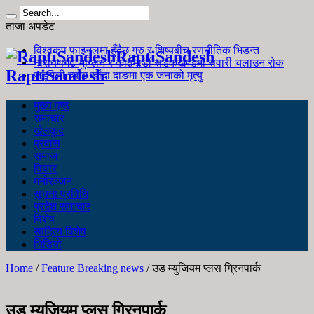
ताजा अपडेट
विश्वकप फाइनलमा हुँदैछ गुरु र शिष्यबीच रणनीतिक भिडन्त
RaptiSandesh
नारायणगढ-मुग्लिन र काठमाडौं सडकखण्डमा सवारी चलाउन रोक
RaptiSandesh
जङ्गली च्याउ खाँदा दाङमा एक जनाको मृत्यु
मुख्य पृष्ठ
समाचार
खेलकुद
प्रवास
समाज
विचार
मनोरञ्जन
सूचना प्रविधि
प्रदेश समाचार
विशेष
साहित्य विशेष
भिडियो
Home
/
Feature Breaking news
/
उड म्युजियम प्लस ग्रिनपार्क
उड म्युजियम प्लस ग्रिनपार्क