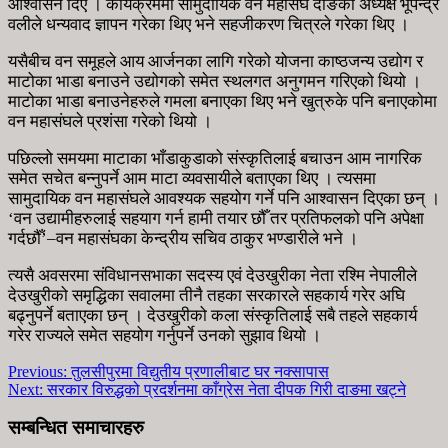
आश्वासन दिए । कार्यक्रममा सामुदायिक वन महासंघ दाङका अध्यक्ष भूपेन्द्र
वलीले धन्यवाद ज्ञापन गरेका थिए भने सहजीकरण चित्रले गरेका थिए ।
यसैबीच वन समूहले आय आर्जनका लागि गरेको योजना काष्ठजन्य उद्योग र
माटोका भाडा बनाउने उद्योगको समेत स्थलगत अनुगमन गरिएको थियो ।
माटोका भाडा बनाउनेहरुले गमला बनाएका थिए भने खुत्रुके पनि बनाएकोमा
वन महासंघले प्रशंसा गरेको थियो ।
पछिल्लो समयमा माटाका भाँडाकुडाको संस्कृतिलाई बचाउन आम नागरिक
समेत सचेत बन्नुपर्ने आम माटा व्यवसायीले बताएका थिए । त्यसमा
सामुदायिक वन महासंघले आवश्यक सहयोग गर्ने पनि आश्वासन दिएका छन् ।
‘वन उद्यामीहरुलाई सहयाग गर्न हामी तयार छौँ तर प्रतिफलको पनि अपेक्षा
गर्दछौँ’–वन महासंघका केन्द्रीय सचिव ठाकुर भण्डारीले भने ।
त्यसै अवसरमा संविधानसभाका सदस्य एवं देउखुरीका नेता रश्मि नेपालीले
देउखुरीको समृद्धिका सवालमा तीनै तहका सरकारले सहकार्य गरेर अघि
बढ्नुपर्ने बताएका छन् । देउखुरीको कला संस्कृतिलाई सबै तहले सहकार्य
गरेर राज्यले समेत सहयोग गर्नुपर्ने उनको सुझाव थियो ।
Previous:
तुलसीपुरमा विद्युतीय प्रणालीबाट घर नक्सापास
Next:
सरकार विरुद्धको प्रदर्शनमा काँग्रेस नेता दीपक गिरी दाङमा खट्ने
सम्बन्धित समाचारहरु