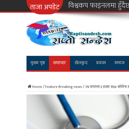
विश्वकप फाइनलमा हुँदै
ताजा अपडेट
मुख्य पृष्ठ
समाचार
खेलकुद
प्रवास
समाज
Home
/
Feature Breaking news
/
२४ घण्टामा ३ हजार १६७ कोरोना स