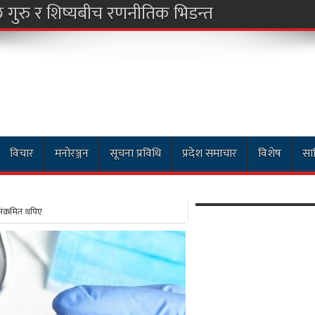
छ गुरु र शिष्यबीच रणनीतिक भिडन्त
विचार
मनोरञ्जन
सूचना प्रविधि
प्रदेश समाचार
विशेष
साह
ंक्रमित थपिए