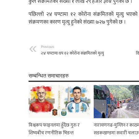
कुल संक्रमितको संख्या १ लाख २९ हजार ३०४ पुगेको छ ।
पछिल्लो २४ घण्टामा १२ कोरोना संक्रमितको मृत्यु भएको
संक्रमणका कारण मृत्यु हुनेको संख्या ७२७ पुगेको छ ।
Previous:
२४ घण्टामा थप १२ कोरोना संक्रमितको मृत्यु
वि
सम्बन्धित समाचारहरु
विश्वकप फाइनलमा हुँदैछ गुरु र
नारायणगढ-मुग्लिन र काठम
शिष्यबीच रणनीतिक भिडन्त
सडकखण्डमा सवारी चलाउ