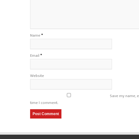
Name
*
Email
*
Website
Save my name, em
time I comment.