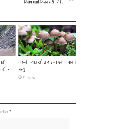
विशेष महाधिवेशन गरौं : पौडेल
ाडौं
जङ्गली च्याउ खाँदा दाङमा एक जनाको
न रोक
मृत्यु
21 days ago
marked
*