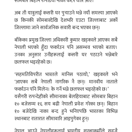
सोमबार बिहान रुपैडिया नाका कटेर वारि आए।
अब ती यात्रुलाई कसरी घर पुर्‍याउने भन्ने नयाँ समस्या आएको
छ किनकी सोमबारदेखि देशभरि एउटा जिल्लाबाट अर्को
जिल्लामा जाने सार्वजनिक सवारी बन्द भएका छन्।
बाँकेका प्रमुख जिल्ला अधिकारी कुमार खड्काले आएका सबै
नेपाली भएको हुँदा फर्काउन पनि असम्भव भएको बताए।
उनका अनुसार उनीहरूलाई कसरी घर पठाउने भन्नेबारे
छलफल भइरहेको छ।
‘सहमतिविपरीत भारतले मानिस पठायो,’ खड्काले भने
‘आएका सबै नेपाली नागरिक नै छन्। मानवीय नाताले
फर्काउन पनि मिलेन। के गर्ने भन्ने छलफल भइरहेको छ।’
यसैगरी रुपन्देहीको सीमानाका बेलहियाबाट सोमबार बिहान
१० बजेसम्म १६ सय बढी नेपाली प्रवेश गरेका छन्। बिहान
१० बजेदेखि नाका बन्द हुने भनिएपछि भारतका विभिन्न
स्थानबाट रातारात सीमावारि आइपुगेका हुन्।
नेपाल आउने नेपालीहरूलाई भारतीय सुरक्षाकर्मीले सहजै